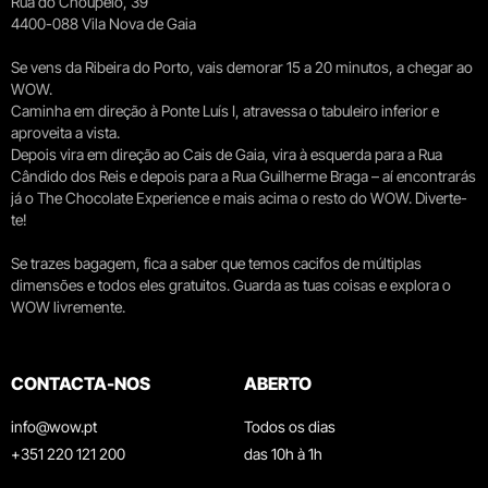
Rua do Choupelo, 39
4400-088 Vila Nova de Gaia
Se vens da Ribeira do Porto, vais demorar 15 a 20 minutos, a chegar ao
WOW.
Caminha em direção à Ponte Luís I, atravessa o tabuleiro inferior e
aproveita a vista.
Depois vira em direção ao Cais de Gaia, vira à esquerda para a Rua
Cândido dos Reis e depois para a Rua Guilherme Braga – aí encontrarás
já o The Chocolate Experience e mais acima o resto do WOW. Diverte-
te!
Se trazes bagagem, fica a saber que temos cacifos de múltiplas
dimensões e todos eles gratuitos. Guarda as tuas coisas e explora o
WOW livremente.
CONTACTA-NOS
ABERTO
info@wow.pt
Todos os dias
+351 220 121 200
das 10h à 1h