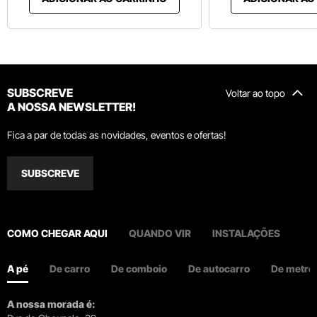
SUBSCREVE
Voltar ao topo
A NOSSA NEWSLETTER!
Fica a par de todas as novidades, eventos e ofertas!
SUBSCREVE
COMO CHEGAR AQUI
QUANDO VIR
INSTALAÇÕES
A pé
De carro
De comboio
De autocarro
De metro
A nossa morada é: