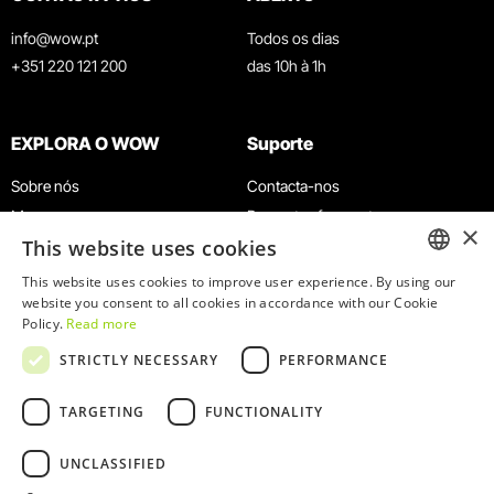
info@wow.pt
Todos os dias
+351 220 121 200
das 10h à 1h
EXPLORA O WOW
Suporte
Sobre nós
Contacta-nos
Museus
Perguntas frequentes
×
This website uses cookies
Agenda
Termos e Condições
Notícias
Política de privacidade e cookies
This website uses cookies to improve user experience. By using our
ENGLISH
website you consent to all cookies in accordance with our Cookie
Restaurantes
Trabalha connosco
Policy.
Read more
Cartão WOW
Canal de denúncias
PORTUGUESE
STRICTLY NECESSARY
PERFORMANCE
Grupos e Eventos
Livro de reclamações
Serviço Educativo
TARGETING
FUNCTIONALITY
UNCLASSIFIED