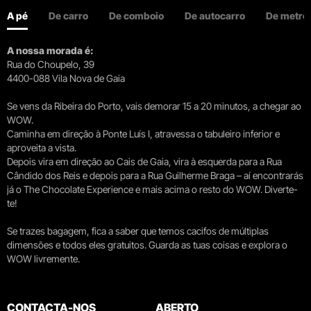
A pé
De carro
De comboio
De autocarro
De metro
A nossa morada é:
Rua do Choupelo, 39
4400-088 Vila Nova de Gaia
Se vens da Ribeira do Porto, vais demorar 15 a 20 minutos, a chegar ao
WOW.
Caminha em direção à Ponte Luís I, atravessa o tabuleiro inferior e
aproveita a vista.
Depois vira em direção ao Cais de Gaia, vira à esquerda para a Rua
Cândido dos Reis e depois para a Rua Guilherme Braga – aí encontrarás
já o The Chocolate Experience e mais acima o resto do WOW. Diverte-
te!
Se trazes bagagem, fica a saber que temos cacifos de múltiplas
dimensões e todos eles gratuitos. Guarda as tuas coisas e explora o
WOW livremente.
CONTACTA-NOS
ABERTO