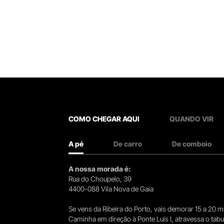
COMO CHEGAR AQUI
QUANDO VIR
A pé
De carro
De comboio
A nossa morada é:
Rua do Choupelo, 39
4400-088 Vila Nova de Gaia
Se vens da Ribeira do Porto, vais demorar 15 a 20
Caminha em direção à Ponte Luís I, atravessa o tabule