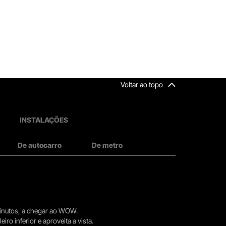
Voltar ao topo
INSTALAÇÕES
De autocarro
De metro
 minutos, a chegar ao WOW.
iro inferior e aproveita a vista.