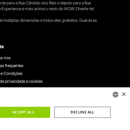
erda para a Rua Cândido dos Reis e depois para a Rua
e Experience e mais acima o resto do WOW. Diverte-te!
e múltiplas dimensões e todos eles gratuitos. Guarda as
te
ta-nos
as frequentes
 e Condições
 de privacidade e cookies
ha connosco
×
e denúncias
e reclamações
ENGLISH
ACCEPT ALL
DECLINE ALL
PORTUGUESE