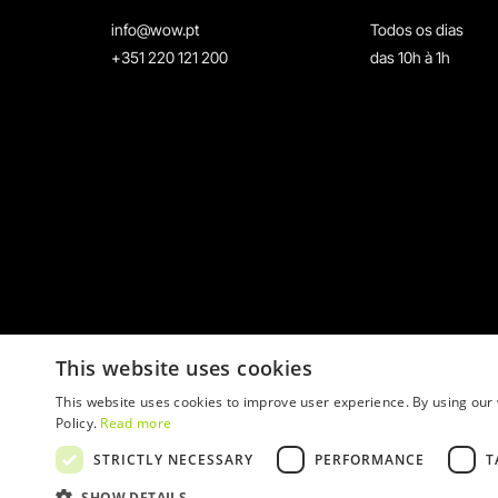
info@wow.pt
Todos os dias
+351 220 121 200
das 10h à 1h
This website uses cookies
This website uses cookies to improve user experience. By using our 
Policy.
Read more
STRICTLY NECESSARY
PERFORMANCE
T
© 2026 WOW
SHOW DETAILS