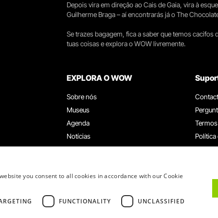
Depois vira em direção ao Cais de Gaia, vira à esqu
Guilherme Braga – aí encontrarás já o The Chocolat
Se trazes bagagem, fica a saber que temos cacifos d
tuas coisas e explora o WOW livremente.
EXPLORA O WOW
Supor
Sobre nós
Contac
Museus
Pergunt
Agenda
Termos
Notícias
Política
Restaurantes
Trabal
Cartão WOW
Canal d
Grupos e Eventos
Livro d
website you consent to all cookies in accordance with our Cookie
Serviço Educativo
ARGETING
FUNCTIONALITY
UNCLASSIFIED