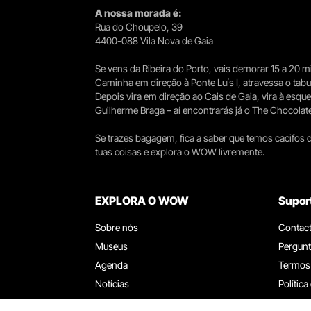
A nossa morada é:
Rua do Choupelo, 39
4400-088 Vila Nova de Gaia
Se vens da Ribeira do Porto, vais demorar 15 a 20
Caminha em direção à Ponte Luís I, atravessa o tabule
Depois vira em direção ao Cais de Gaia, vira à esqu
Guilherme Braga – aí encontrarás já o The Chocolat
Se trazes bagagem, fica a saber que temos cacifos d
tuas coisas e explora o WOW livremente.
EXPLORA O WOW
Supor
Sobre nós
Contac
Museus
Pergunt
Agenda
Termos
Notícias
Política
Restaurantes
Trabal