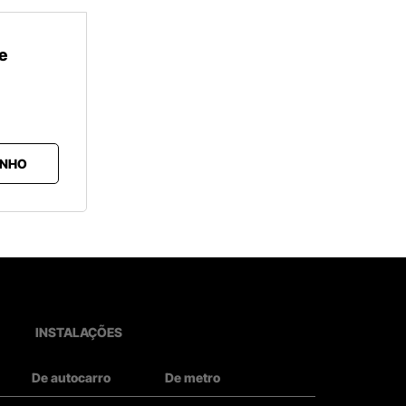
e
INHO
INSTALAÇÕES
De autocarro
De metro