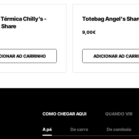
 Térmica Chilly’s -
Totebag Angel's Shar
 Share
9
,
00
€
CIONAR AO CARRINHO
ADICIONAR AO CARR
COMO CHEGAR AQUI
QUANDO VIR
A pé
De carro
De comboio