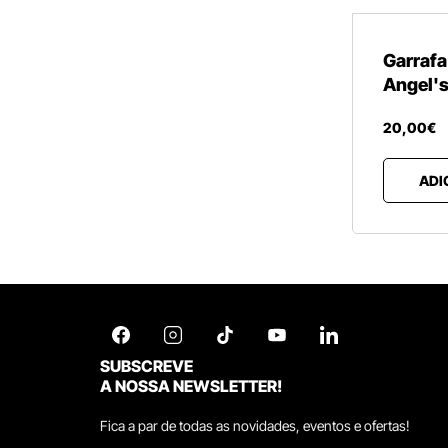
Garrafa
Angel's
20
,
00
€
ADI
SUBSCREVE
A NOSSA NEWSLETTER!
Fica a par de todas as novidades, eventos e ofertas!