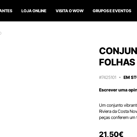
ANTES
LOJA ONLINE
VISITA O WOW
GRUPOS E EVENTOS
O
CONJUNT
FOLHAS
#7425101
EM S
Escrever uma opi
Um conjunto vibrant
Riviera da Costa Nov
peças conferem um to
21
,
50
€