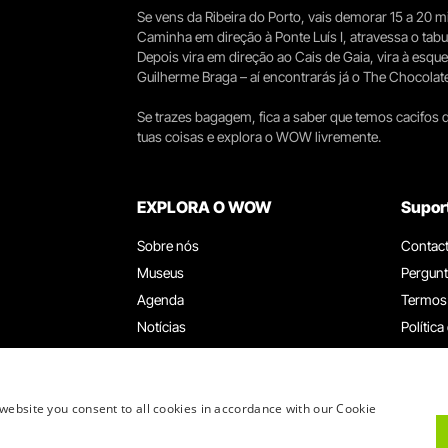
Se vens da Ribeira do Porto, vais demorar 15 a 20
Caminha em direção à Ponte Luís I, atravessa o tabule
Depois vira em direção ao Cais de Gaia, vira à esqu
Guilherme Braga – aí encontrarás já o The Chocolat
Se trazes bagagem, fica a saber que temos cacifos d
tuas coisas e explora o WOW livremente.
EXPLORA O WOW
Supor
Sobre nós
Contac
Museus
Pergunt
Agenda
Termos
Notícias
Política
Restaurantes
Trabal
Cartão WOW
Canal d
Grupos e Eventos
Livro d
website you consent to all cookies in accordance with our Cookie
Serviço Educativo