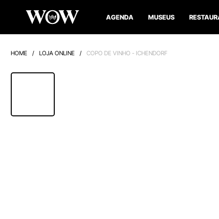
AGENDA
MUSEUS
RESTAUR
HOME
/
LOJA ONLINE
/
COPO DE VINHO - ICHENDORF