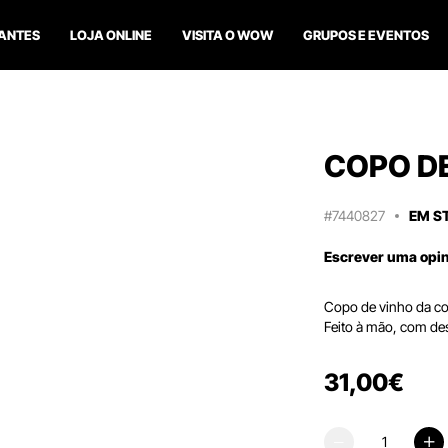
ANTES
LOJA ONLINE
VISITA O WOW
GRUPOS E EVENTOS
COPO DE
#7440827
EM S
Escrever uma opi
Copo de vinho da col
Feito à mão, com des
31
,
00
€