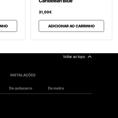
Caribbean Blue
31
,
00
€
INHO
ADICIONAR AO CARRINHO
Voltar ao topo
INSTALAÇÕES
De autocarro
De metro