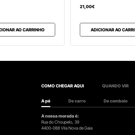
21
,
00
€
CIONAR AO CARRINHO
ADICIONAR AO CARR
COMO CHEGAR AQUI
QUANDO VIR
A pé
De carro
De comboio
A nossa morada é:
Rua do Choupelo, 39
4400-088 Vila Nova de Gaia