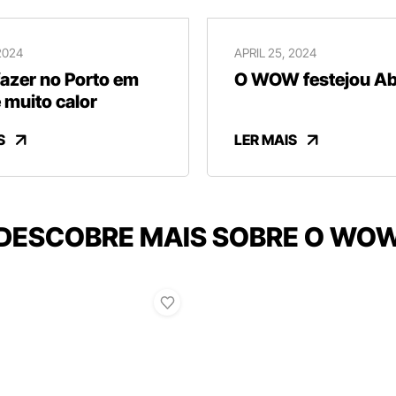
2024
APRIL 25, 2024
fazer no Porto em
O WOW festejou Abr
 muito calor
S
LER MAIS
DESCOBRE MAIS SOBRE O WO