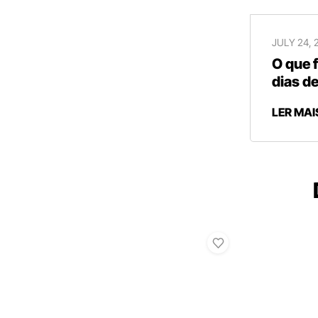
JULY 24, 
O que 
dias de
LER MAI