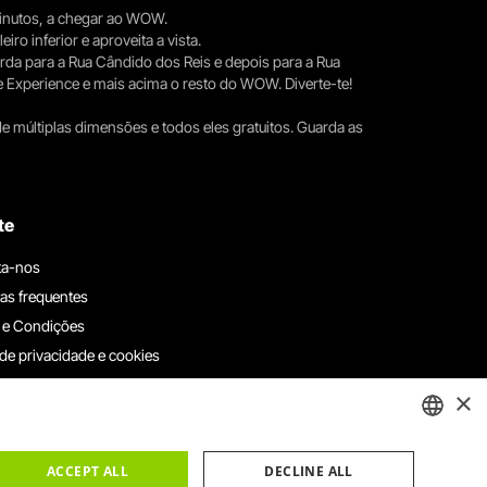
 minutos, a chegar ao WOW.
iro inferior e aproveita a vista.
erda para a Rua Cândido dos Reis e depois para a Rua
e Experience e mais acima o resto do WOW. Diverte-te!
e múltiplas dimensões e todos eles gratuitos. Guarda as
te
ta-nos
as frequentes
 e Condições
 de privacidade e cookies
ha connosco
×
e denúncias
e reclamações
ENGLISH
ACCEPT ALL
DECLINE ALL