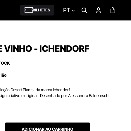
PT
BILHETES
 VINHO - ICHENDORF
TOCK
nião
eção Desert Plants, da marca Ichendorf.
ign criativo e original. Desenhado por Alessandra Baldereschi.
ADICIONAR AO CARRINHO