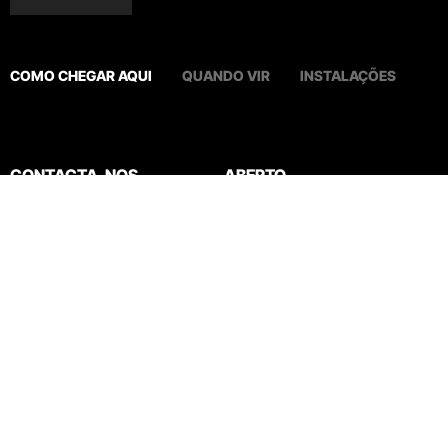
COMO CHEGAR AQUI
QUANDO VIR
INSTALAÇÕES
CONTACTA-NOS
ABERTO
info@wow.pt
Todos os dias
+351 220 121 200
das 10h à 1h
EXPLORA O WOW
Suporte
Sobre nós
Contacta-nos
Museus
Perguntas frequentes
Agenda
Termos e Condições
Notícias
Política de privacidade e cookies