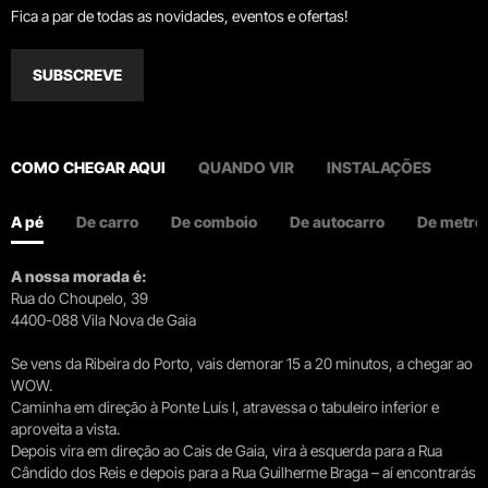
Fica a par de todas as novidades, eventos e ofertas!
SUBSCREVE
COMO CHEGAR AQUI
QUANDO VIR
INSTALAÇÕES
A pé
De carro
De comboio
De autocarro
De metro
A nossa morada é:
Rua do Choupelo, 39
4400-088 Vila Nova de Gaia
Se vens da Ribeira do Porto, vais demorar 15 a 20 minutos, a chegar ao
WOW.
Caminha em direção à Ponte Luís I, atravessa o tabuleiro inferior e
aproveita a vista.
Depois vira em direção ao Cais de Gaia, vira à esquerda para a Rua
Cândido dos Reis e depois para a Rua Guilherme Braga – aí encontrarás