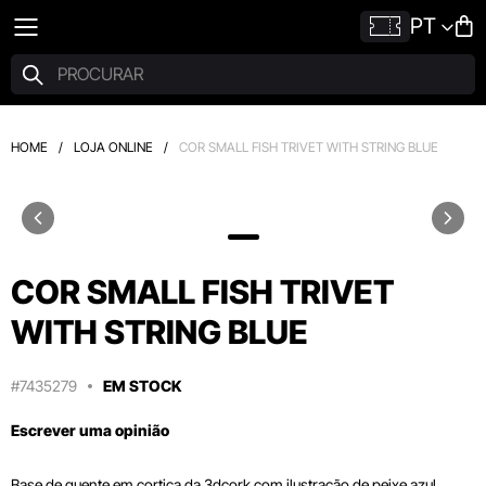
PT
HOME
/
LOJA ONLINE
/
COR SMALL FISH TRIVET WITH STRING BLUE
COR SMALL FISH TRIVET
WITH STRING BLUE
#7435279
EM STOCK
Escrever uma opinião
Base de quente em cortiça da 3dcork com ilustração de peixe azul.