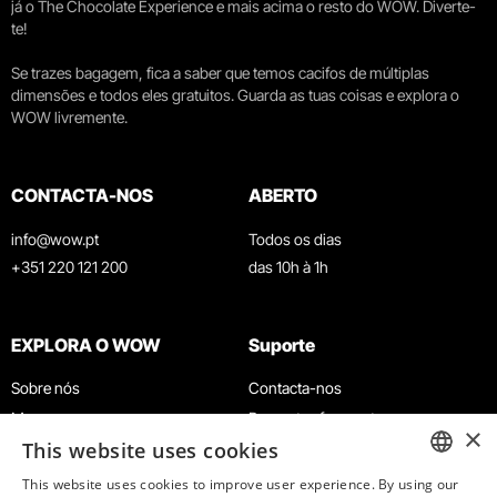
já o The Chocolate Experience e mais acima o resto do WOW. Diverte-
te!
Se trazes bagagem, fica a saber que temos cacifos de múltiplas
dimensões e todos eles gratuitos. Guarda as tuas coisas e explora o
WOW livremente.
CONTACTA-NOS
ABERTO
info@wow.pt
Todos os dias
+351 220 121 200
das 10h à 1h
EXPLORA O WOW
Suporte
Sobre nós
Contacta-nos
Museus
Perguntas frequentes
×
This website uses cookies
Agenda
Termos e Condições
Notícias
Política de privacidade e cookies
This website uses cookies to improve user experience. By using our