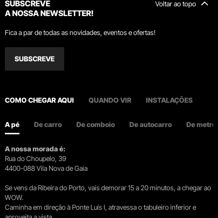
SUBSCREVE
Voltar ao topo
A NOSSA NEWSLETTER!
Fica a par de todas as novidades, eventos e ofertas!
SUBSCREVE
COMO CHEGAR AQUI
QUANDO VIR
INSTALAÇÕES
A pé
De carro
De comboio
De autocarro
De metro
A nossa morada é:
Rua do Choupelo, 39
4400-088 Vila Nova de Gaia
Se vens da Ribeira do Porto, vais demorar 15 a 20 minutos, a chegar ao
WOW.
Caminha em direção à Ponte Luís I, atravessa o tabuleiro inferior e
aproveita a vista.