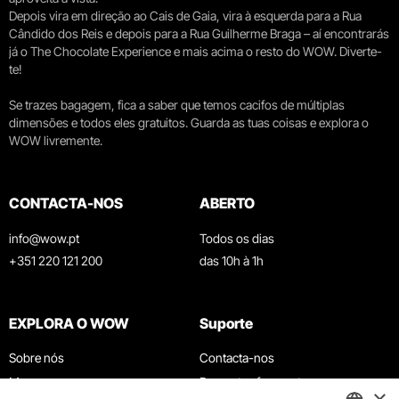
Depois vira em direção ao Cais de Gaia, vira à esquerda para a Rua
Cândido dos Reis e depois para a Rua Guilherme Braga – aí encontrarás
já o The Chocolate Experience e mais acima o resto do WOW. Diverte-
te!
Se trazes bagagem, fica a saber que temos cacifos de múltiplas
dimensões e todos eles gratuitos. Guarda as tuas coisas e explora o
WOW livremente.
CONTACTA-NOS
ABERTO
info@wow.pt
Todos os dias
+351 220 121 200
das 10h à 1h
EXPLORA O WOW
Suporte
Sobre nós
Contacta-nos
Museus
Perguntas frequentes
×