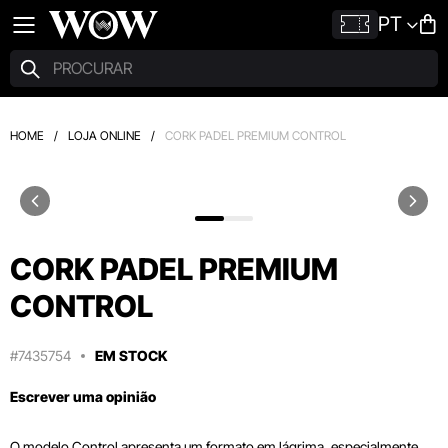
PT
HOME
/
LOJA ONLINE
/
CORK PADEL PREMIUM CONTROL
CORK PADEL PREMIUM
CONTROL
#7435754
EM STOCK
Escrever uma opinião
O modelo Control apresenta um formato em lágrima, especialmente