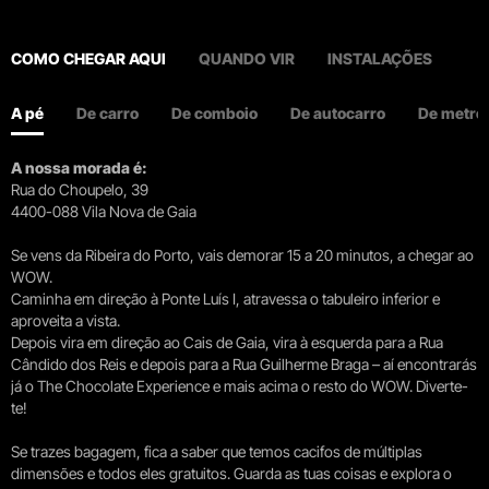
COMO CHEGAR AQUI
QUANDO VIR
INSTALAÇÕES
A pé
De carro
De comboio
De autocarro
De metro
A nossa morada é:
Rua do Choupelo, 39
4400-088 Vila Nova de Gaia
Se vens da Ribeira do Porto, vais demorar 15 a 20 minutos, a chegar ao
WOW.
Caminha em direção à Ponte Luís I, atravessa o tabuleiro inferior e
aproveita a vista.
Depois vira em direção ao Cais de Gaia, vira à esquerda para a Rua
Cândido dos Reis e depois para a Rua Guilherme Braga – aí encontrarás
já o The Chocolate Experience e mais acima o resto do WOW. Diverte-
te!
Se trazes bagagem, fica a saber que temos cacifos de múltiplas
dimensões e todos eles gratuitos. Guarda as tuas coisas e explora o