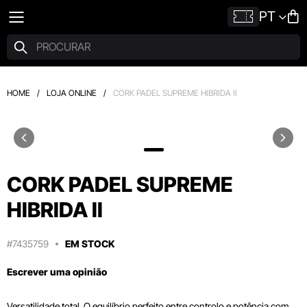
PT
HOME
/
LOJA ONLINE
/
CORK PADEL SUPREME HIBRIDA II
CORK PADEL SUPREME
HIBRIDA II
#7435759
EM STOCK
Escrever uma opinião
Versatilidade total. O equilíbrio perfeito entre controlo e potência com