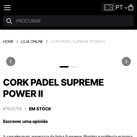
PT
HOME
/
LOJA ONLINE
/
CORK PADEL SUPREME POWER II
CORK PADEL SUPREME
POWER II
#7435758
EM STOCK
Escrever uma opinião
A raquete mais agressiva da linha Supreme. Rigidez e potência máxima