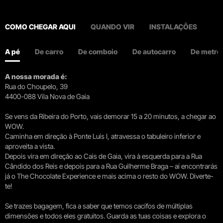
COMO CHEGAR AQUI
QUANDO VIR
INSTALAÇÕES
A pé
De carro
De comboio
De autocarro
De metro
A nossa morada é:
Rua do Choupelo, 39
4400-088 Vila Nova de Gaia
Se vens da Ribeira do Porto, vais demorar 15 a 20 minutos, a chegar ao
WOW.
Caminha em direção à Ponte Luís I, atravessa o tabuleiro inferior e
aproveita a vista.
Depois vira em direção ao Cais de Gaia, vira à esquerda para a Rua
Cândido dos Reis e depois para a Rua Guilherme Braga – aí encontrarás
já o The Chocolate Experience e mais acima o resto do WOW. Diverte-
te!
Se trazes bagagem, fica a saber que temos cacifos de múltiplas
dimensões e todos eles gratuitos. Guarda as tuas coisas e explora o