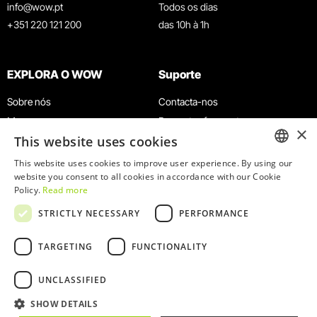
info@wow.pt
Todos os dias
+351 220 121 200
das 10h à 1h
EXPLORA O WOW
Suporte
Sobre nós
Contacta-nos
Museus
Perguntas frequentes
×
This website uses cookies
Agenda
Termos e Condições
Notícias
Política de privacidade e cookies
This website uses cookies to improve user experience. By using our
ENGLISH
website you consent to all cookies in accordance with our Cookie
Restaurantes
Trabalha connosco
Policy.
Read more
Cartão WOW
Canal de denúncias
PORTUGUESE
STRICTLY NECESSARY
PERFORMANCE
Grupos e Eventos
Livro de reclamações
Serviço Educativo
TARGETING
FUNCTIONALITY
UNCLASSIFIED
SHOW DETAILS
© 2026
WOW