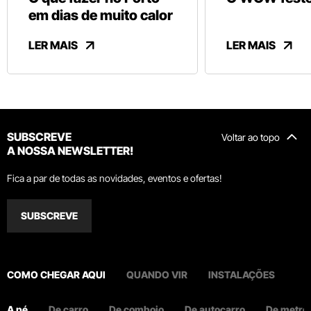
em dias de muito calor
LER MAIS
LER MAIS
SUBSCREVE
Voltar ao topo
A NOSSA NEWSLETTER!
Fica a par de todas as novidades, eventos e ofertas!
SUBSCREVE
COMO CHEGAR AQUI
QUANDO VIR
INSTALAÇÕES
A pé
De carro
De comboio
De autocarro
De metro