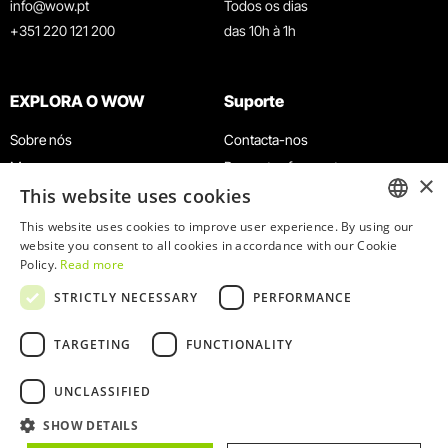
info@wow.pt
Todos os dias
+351 220 121 200
das 10h à 1h
EXPLORA O WOW
Suporte
Sobre nós
Contacta-nos
Museus
Perguntas frequentes
×
This website uses cookies
Agenda
Termos e Condições
Notícias
Política de privacidade e cookies
This website uses cookies to improve user experience. By using our
ENGLISH
website you consent to all cookies in accordance with our Cookie
Restaurantes
Trabalha connosco
Policy.
Read more
Cartão WOW
Canal de denúncias
PORTUGUESE
STRICTLY NECESSARY
PERFORMANCE
Grupos e Eventos
Livro de reclamações
Serviço Educativo
TARGETING
FUNCTIONALITY
UNCLASSIFIED
SHOW DETAILS
© 2026
WOW