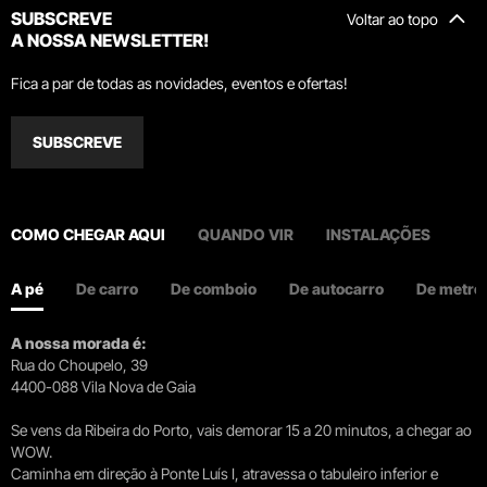
SUBSCREVE
Voltar ao topo
A NOSSA NEWSLETTER!
Fica a par de todas as novidades, eventos e ofertas!
SUBSCREVE
COMO CHEGAR AQUI
QUANDO VIR
INSTALAÇÕES
A pé
De carro
De comboio
De autocarro
De metro
A nossa morada é:
Rua do Choupelo, 39
4400-088 Vila Nova de Gaia
Se vens da Ribeira do Porto, vais demorar 15 a 20 minutos, a chegar ao
WOW.
Caminha em direção à Ponte Luís I, atravessa o tabuleiro inferior e