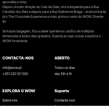
aproveita a vista.
Depois vira em direção ao Cais de Gaia, vira à esquerda para a Rua
Cândido dos Reis e depois para a Rua Guilherme Braga – aí encontrarás
já o The Chocolate Experience e mais acima o resto do WOW. Diverte-
te!
Se trazes bagagem, fica a saber que temos cacifos de múltiplas
dimensões e todos eles gratuitos. Guarda as tuas coisas e explora o
WOW livremente.
CONTACTA-NOS
ABERTO
info@wow.pt
Todos os dias
+351 220 121 200
das 10h à 1h
EXPLORA O WOW
Suporte
Sobre nós
Contacta-nos
Museus
Perguntas frequentes