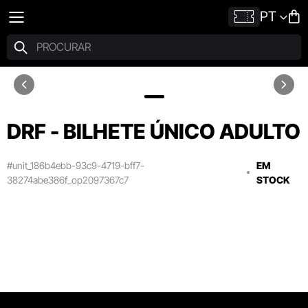
PT
DRF - BILHETE ÚNICO ADULTO
#unit_186b4ebb-93c9-4719-bff7-
EM
38274abe386f_op2097367c7
STOCK