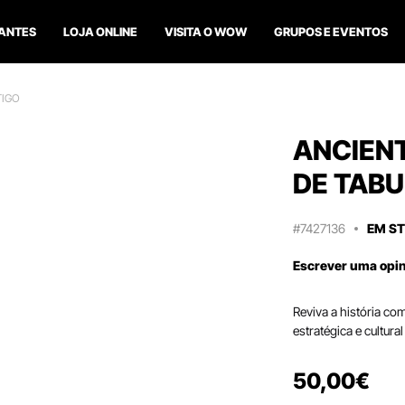
ANTES
LOJA ONLINE
VISITA O WOW
GRUPOS E EVENTOS
TIGO
ANCIENT
DE TABU
#7427136
EM S
Escrever uma opi
Reviva a história com
estratégica e cultura
50
,
00
€