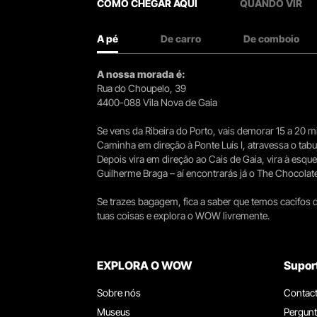
COMO CHEGAR AQUI
QUANDO VIR
A pé
De carro
De comboio
A nossa morada é:
Rua do Choupelo, 39
4400-088 Vila Nova de Gaia
Se vens da Ribeira do Porto, vais demorar 15 a 20
Caminha em direção à Ponte Luís I, atravessa o tabule
Depois vira em direção ao Cais de Gaia, vira à esqu
Guilherme Braga – aí encontrarás já o The Chocolat
Se trazes bagagem, fica a saber que temos cacifos d
tuas coisas e explora o WOW livremente.
EXPLORA O WOW
Supor
Sobre nós
Contac
Museus
Pergunt