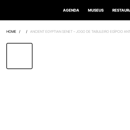
AGENDA
MUSEUS
RESTAUR
HOME
/
/
ANCIENT EGYPTIAN SENET – JOGO DE TABULEIRO EGÍPCIO AN