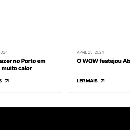
2024
APRIL 25, 2024
fazer no Porto em
O WOW festejou Abr
 muito calor
S
LER MAIS