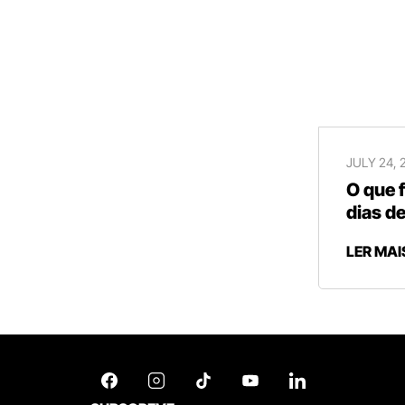
JULY 24, 
O que 
dias de
LER MAI