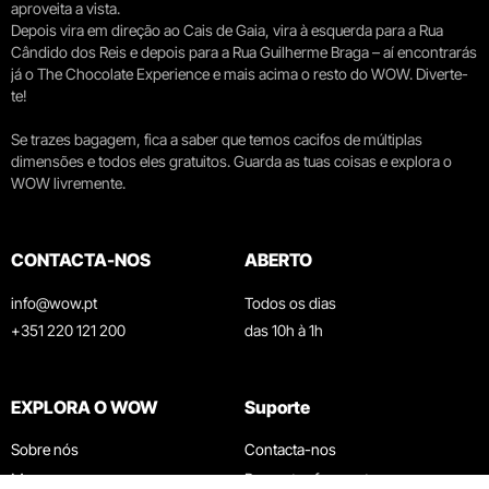
aproveita a vista.
Depois vira em direção ao Cais de Gaia, vira à esquerda para a Rua
Cândido dos Reis e depois para a Rua Guilherme Braga – aí encontrarás
já o The Chocolate Experience e mais acima o resto do WOW. Diverte-
te!
Se trazes bagagem, fica a saber que temos cacifos de múltiplas
dimensões e todos eles gratuitos. Guarda as tuas coisas e explora o
WOW livremente.
CONTACTA-NOS
ABERTO
info@wow.pt
Todos os dias
+351 220 121 200
das 10h à 1h
EXPLORA O WOW
Suporte
Sobre nós
Contacta-nos
Museus
Perguntas frequentes