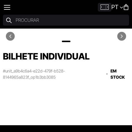
PT
BILHETE INDIVIDUAL
#unit_a9b4c6a4-e22d-479f-b528-
EM
8144965a823f_op1b3bb3085
STOCK