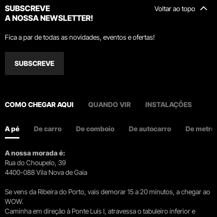
SUBSCREVE
Voltar ao topo
A NOSSA NEWSLETTER!
Fica a par de todas as novidades, eventos e ofertas!
SUBSCREVE
COMO CHEGAR AQUI
QUANDO VIR
INSTALAÇÕES
A pé
De carro
De comboio
De autocarro
De metro
A nossa morada é:
Rua do Choupelo, 39
4400-088 Vila Nova de Gaia
Se vens da Ribeira do Porto, vais demorar 15 a 20 minutos, a chegar ao
WOW.
Caminha em direção à Ponte Luís I, atravessa o tabuleiro inferior e