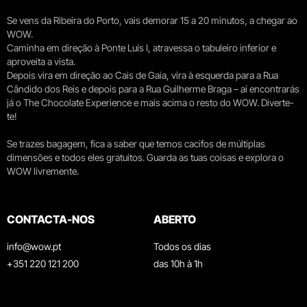
Se vens da Ribeira do Porto, vais demorar 15 a 20 minutos, a chegar ao
WOW.
Caminha em direção à Ponte Luís I, atravessa o tabuleiro inferior e
aproveita a vista.
Depois vira em direção ao Cais de Gaia, vira à esquerda para a Rua
Cândido dos Reis e depois para a Rua Guilherme Braga – aí encontrarás
já o The Chocolate Experience e mais acima o resto do WOW. Diverte-
te!
Se trazes bagagem, fica a saber que temos cacifos de múltiplas
dimensões e todos eles gratuitos. Guarda as tuas coisas e explora o
WOW livremente.
CONTACTA-NOS
ABERTO
info@wow.pt
Todos os dias
+351 220 121 200
das 10h à 1h