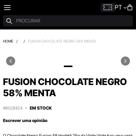
PT
HOME
/
/
FUSION CHOCOLATE NEGRO 58% MENTA
FUSION CHOCOLATE NEGRO
58% MENTA
#6028424
EM STOCK
Escrever uma opinião
O Chocolate Negro Fusion 58 Hortelã 25g da Vinte Vinte traz uma vaga