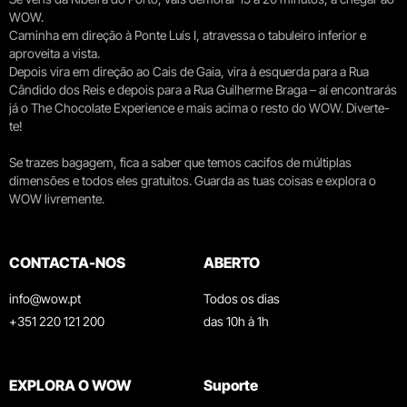
WOW.
Caminha em direção à Ponte Luís I, atravessa o tabuleiro inferior e
aproveita a vista.
Depois vira em direção ao Cais de Gaia, vira à esquerda para a Rua
Cândido dos Reis e depois para a Rua Guilherme Braga – aí encontrarás
já o The Chocolate Experience e mais acima o resto do WOW. Diverte-
te!
Se trazes bagagem, fica a saber que temos cacifos de múltiplas
dimensões e todos eles gratuitos. Guarda as tuas coisas e explora o
WOW livremente.
CONTACTA-NOS
ABERTO
info@wow.pt
Todos os dias
+351 220 121 200
das 10h à 1h
EXPLORA O WOW
Suporte