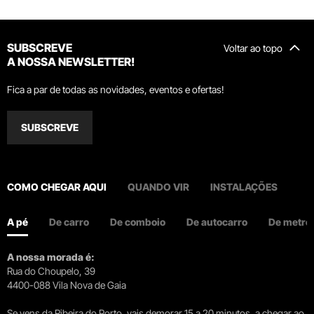
SUBSCREVE
Voltar ao topo
A NOSSA NEWSLETTER!
Fica a par de todas as novidades, eventos e ofertas!
SUBSCREVE
COMO CHEGAR AQUI
QUANDO VIR
INSTALAÇÕES
A pé
De carro
De comboio
De autocarro
De metro
A nossa morada é:
Rua do Choupelo, 39
4400-088 Vila Nova de Gaia
Se vens da Ribeira do Porto, vais demorar 15 a 20 minutos, a chegar ao