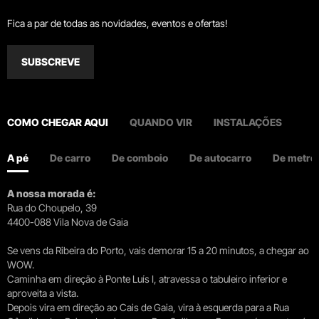
Fica a par de todas as novidades, eventos e ofertas!
SUBSCREVE
COMO CHEGAR AQUI
QUANDO VIR
INSTALAÇÕES
A pé
De carro
De comboio
De autocarro
De metro
A nossa morada é:
Rua do Choupelo, 39
4400-088 Vila Nova de Gaia
Se vens da Ribeira do Porto, vais demorar 15 a 20 minutos, a chegar ao
WOW.
Caminha em direção à Ponte Luís I, atravessa o tabuleiro inferior e
aproveita a vista.
Depois vira em direção ao Cais de Gaia, vira à esquerda para a Rua