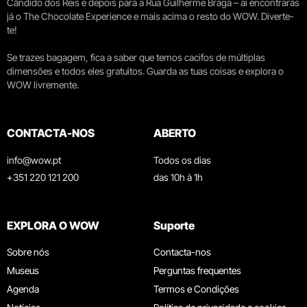
Cândido dos Reis e depois para a Rua Guilherme Braga – aí encontrarás
já o The Chocolate Experience e mais acima o resto do WOW. Diverte-
te!
Se trazes bagagem, fica a saber que temos cacifos de múltiplas
dimensões e todos eles gratuitos. Guarda as tuas coisas e explora o
WOW livremente.
CONTACTA-NOS
ABERTO
info@wow.pt
Todos os dias
+351 220 121 200
das 10h à 1h
EXPLORA O WOW
Suporte
Sobre nós
Contacta-nos
Museus
Perguntas frequentes
Agenda
Termos e Condições