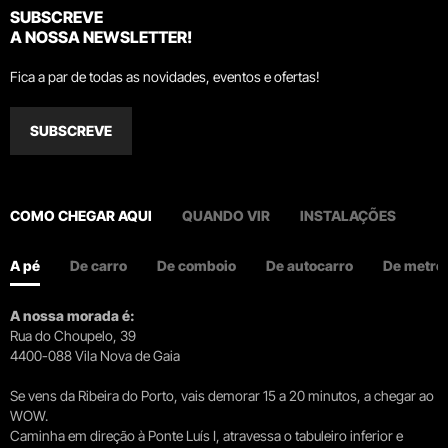
SUBSCREVE
A NOSSA NEWSLETTER!
Fica a par de todas as novidades, eventos e ofertas!
SUBSCREVE
COMO CHEGAR AQUI
QUANDO VIR
INSTALAÇÕES
A pé
De carro
De comboio
De autocarro
De metro
A nossa morada é:
Rua do Choupelo, 39
4400-088 Vila Nova de Gaia
Se vens da Ribeira do Porto, vais demorar 15 a 20 minutos, a chegar ao
WOW.
Caminha em direção à Ponte Luís I, atravessa o tabuleiro inferior e