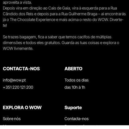
aproveita a vista.
Depois vira em direção ao Cais de Gaia, vira à esquerda para a Rua
Cândido dos Reis e depois para a Rua Guilherme Braga – aí encontrarás
já o The Chocolate Experience e mais acima o resto do WOW. Diverte-
te!
Se trazes bagagem, fica a saber que temos cacifos de múltiplas
dimensões e todos eles gratuitos. Guarda as tuas coisas e explora o
WOW livremente.
CONTACTA-NOS
ABERTO
info@wow.pt
Todos os dias
+351 220 121 200
das 10h à 1h
EXPLORA O WOW
Suporte
Sobre nós
Contacta-nos
Museus
Perguntas frequentes