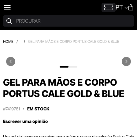
PT
HOME
/
/
GEL PARA MÃOS E CORPO PORTUS CALE GOLD & BLUE
GEL PARA MÃOS E CORPO
PORTUS CALE GOLD & BLUE
#7419761
EM STOCK
Escrever uma opinião
Um gel de lavagem premium para mãos e corpo da coleção Portus Cale