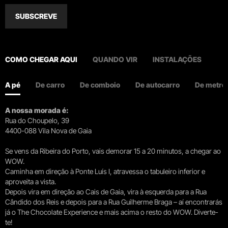
SUBSCREVE
COMO CHEGAR AQUI
QUANDO VIR
INSTALAÇÕES
A pé
De carro
De comboio
De autocarro
De metro
A nossa morada é:
Rua do Choupelo, 39
4400-088 Vila Nova de Gaia
Se vens da Ribeira do Porto, vais demorar 15 a 20 minutos, a chegar ao
WOW.
Caminha em direção à Ponte Luís I, atravessa o tabuleiro inferior e
aproveita a vista.
Depois vira em direção ao Cais de Gaia, vira à esquerda para a Rua
Cândido dos Reis e depois para a Rua Guilherme Braga – aí encontrarás
já o The Chocolate Experience e mais acima o resto do WOW. Diverte-
te!