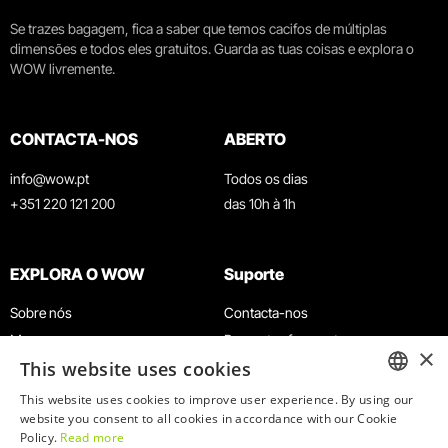
Se trazes bagagem, fica a saber que temos cacifos de múltiplas
dimensões e todos eles gratuitos. Guarda as tuas coisas e explora o
WOW livremente.
CONTACTA-NOS
ABERTO
info@wow.pt
Todos os dias
+351 220 121 200
das 10h à 1h
EXPLORA O WOW
Suporte
Sobre nós
Contacta-nos
Museus
Perguntas frequentes
×
This website uses cookies
Agenda
Termos e Condições
Notícias
Política de privacidade e cookies
This website uses cookies to improve user experience. By using our
ENGLISH
website you consent to all cookies in accordance with our Cookie
Restaurantes
Trabalha connosco
Policy.
Read more
Cartão WOW
Canal de denúncias
PORTUGUESE