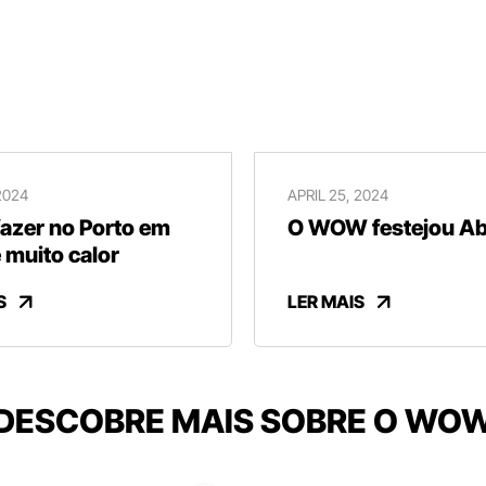
2024
APRIL 25, 2024
fazer no Porto em
O WOW festejou Abr
 muito calor
S
LER MAIS
DESCOBRE MAIS SOBRE O WO