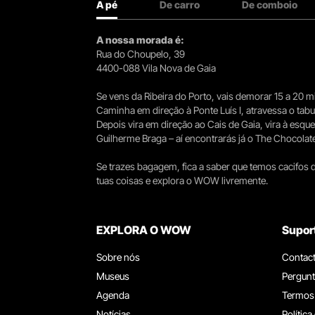
A pé
De carro
De comboio
A nossa morada é:
Rua do Choupelo, 39
4400-088 Vila Nova de Gaia
Se vens da Ribeira do Porto, vais demorar 15 a 20
Caminha em direção à Ponte Luís I, atravessa o tabule
Depois vira em direção ao Cais de Gaia, vira à esqu
Guilherme Braga – aí encontrarás já o The Chocolat
Se trazes bagagem, fica a saber que temos cacifos d
tuas coisas e explora o WOW livremente.
EXPLORA O WOW
Supor
Sobre nós
Contac
Museus
Pergunt
Agenda
Termos
Notícias
Política