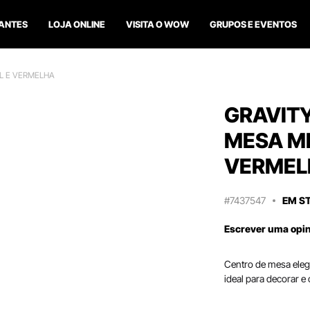
ANTES
LOJA ONLINE
VISITA O WOW
GRUPOS E EVENTOS
L E VERMELHA
GRAVIT
MESA MÉ
VERMEL
#7437547
EM S
Escrever uma opi
Centro de mesa eleg
ideal para decorar e