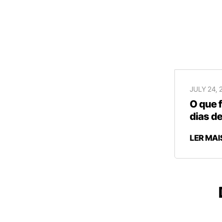
JULY 24, 
O que 
dias de
LER MAI