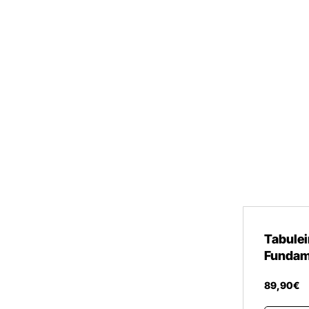
Tabulei
Fundame
89
,
90
€