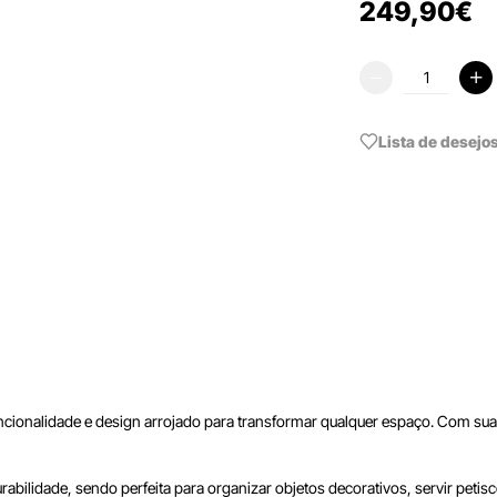
249
,
90
€
Lista de desejo
ionalidade e design arrojado para transformar qualquer espaço. Com suas 
durabilidade, sendo perfeita para organizar objetos decorativos, servir peti