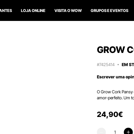
ANTES
LOJA ONLINE
VISITA O WOW
GRUPOS E EVENTOS
GROW C
#7425414
EM S
Escrever uma opi
O Grow Cork Pansy é
amor-perfeito. Um to
24
,
90
€