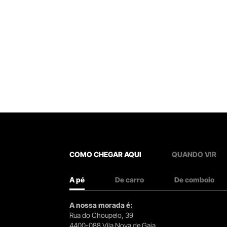
COMO CHEGAR AQUI
QUANDO VIR
A pé
De carro
De comboio
A nossa morada é:
Rua do Choupelo, 39
4400-088 Vila Nova de Gaia