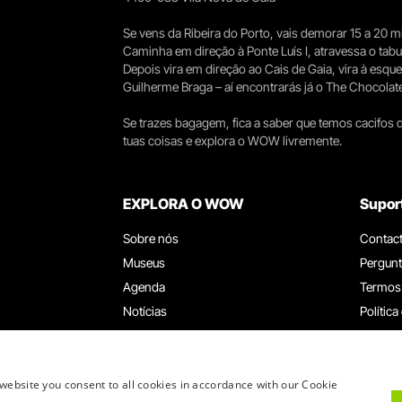
Se vens da Ribeira do Porto, vais demorar 15 a 20
Caminha em direção à Ponte Luís I, atravessa o tabule
Depois vira em direção ao Cais de Gaia, vira à esqu
Guilherme Braga – aí encontrarás já o The Chocolat
Se trazes bagagem, fica a saber que temos cacifos d
tuas coisas e explora o WOW livremente.
EXPLORA O WOW
Supor
Sobre nós
Contac
Museus
Pergunt
Agenda
Termos
Notícias
Política
Restaurantes
Trabal
Cartão WOW
Canal d
Grupos e Eventos
Livro d
website you consent to all cookies in accordance with our Cookie