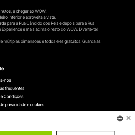
 minutos, a chegar ao WOW.
iro inferior e aproveita a vista.
erda para a Rua Cândido dos Reis e depois para a Rua
e Experience e mais acima o resto do WOW. Diverte-te!
e múltiplas dimensões e todos eles gratuitos. Guarda as
te
ta-nos
as frequentes
 e Condições
 de privacidade e cookies
ha connosco
×
e denúncias
e reclamações
ENGLISH