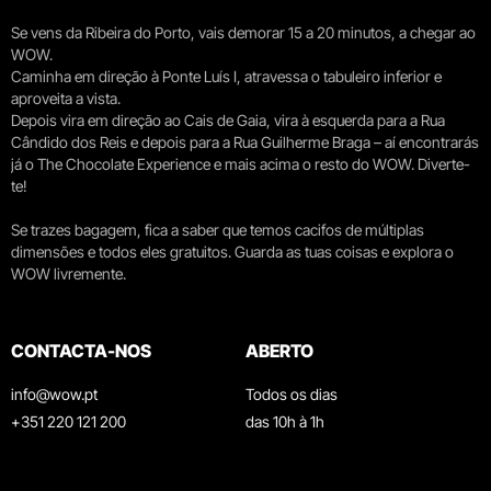
Se vens da Ribeira do Porto, vais demorar 15 a 20 minutos, a chegar ao
WOW.
Caminha em direção à Ponte Luís I, atravessa o tabuleiro inferior e
aproveita a vista.
Depois vira em direção ao Cais de Gaia, vira à esquerda para a Rua
Cândido dos Reis e depois para a Rua Guilherme Braga – aí encontrarás
já o The Chocolate Experience e mais acima o resto do WOW. Diverte-
te!
Se trazes bagagem, fica a saber que temos cacifos de múltiplas
dimensões e todos eles gratuitos. Guarda as tuas coisas e explora o
WOW livremente.
CONTACTA-NOS
ABERTO
info@wow.pt
Todos os dias
+351 220 121 200
das 10h à 1h