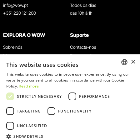
info@wow.pt
Todos os dias
+351 220 121 200
das 10h à 1h
EXPLORA O WOW
Suporte
Sobre nós
Contacta-nos
Museus
Perguntas frequentes
×
This website uses cookies
Agenda
Termos e Condições
Notícias
Política de privacidade e cookies
This website uses cookies to improve user experience. By using our
ENGLISH
website you consent to all cookies in accordance with our Cookie
Restaurantes
Trabalha connosco
Policy.
Read more
Cartão WOW
Canal de denúncias
PORTUGUESE
STRICTLY NECESSARY
PERFORMANCE
Grupos e Eventos
Livro de reclamações
Serviço Educativo
TARGETING
FUNCTIONALITY
UNCLASSIFIED
SHOW DETAILS
© 2026