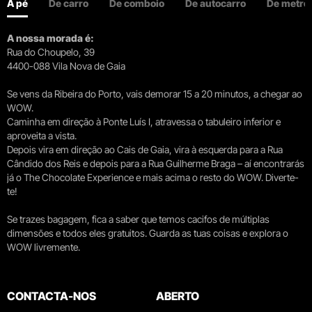
A pé
De carro
De comboio
De autocarro
De metro
A nossa morada é:
Rua do Choupelo, 39
4400-088 Vila Nova de Gaia
Se vens da Ribeira do Porto, vais demorar 15 a 20 minutos, a chegar ao
WOW.
Caminha em direção à Ponte Luís I, atravessa o tabuleiro inferior e
aproveita a vista.
Depois vira em direção ao Cais de Gaia, vira à esquerda para a Rua
Cândido dos Reis e depois para a Rua Guilherme Braga – aí encontrarás
já o The Chocolate Experience e mais acima o resto do WOW. Diverte-
te!
Se trazes bagagem, fica a saber que temos cacifos de múltiplas
dimensões e todos eles gratuitos. Guarda as tuas coisas e explora o
WOW livremente.
CONTACTA-NOS
ABERTO