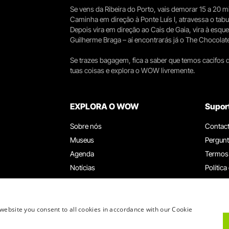
Se vens da Ribeira do Porto, vais demorar 15 a 20
Caminha em direção à Ponte Luís I, atravessa o tabule
Depois vira em direção ao Cais de Gaia, vira à esqu
Guilherme Braga – aí encontrarás já o The Chocolat
Se trazes bagagem, fica a saber que temos cacifos d
tuas coisas e explora o WOW livremente.
EXPLORA O WOW
Supor
Sobre nós
Contac
Museus
Pergunt
Agenda
Termos
Notícias
Política
Restaurantes
Trabal
Cartão WOW
Canal d
Grupos e Eventos
Livro d
website you consent to all cookies in accordance with our Cookie
Serviço Educativo