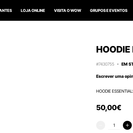
ANTES
LOJA ONLINE
VISITA O WOW
GRUPOS E EVENTOS
HOODIE 
#7430755
EM S
Escrever uma opi
HOODIE ESSENTIAL
50
,
00
€