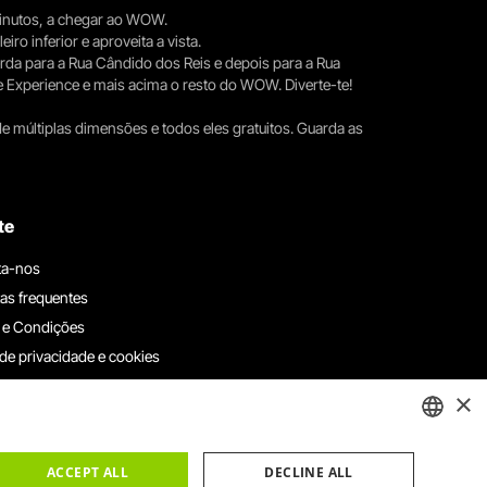
 minutos, a chegar ao WOW.
iro inferior e aproveita a vista.
erda para a Rua Cândido dos Reis e depois para a Rua
e Experience e mais acima o resto do WOW. Diverte-te!
e múltiplas dimensões e todos eles gratuitos. Guarda as
te
ta-nos
as frequentes
 e Condições
 de privacidade e cookies
ha connosco
×
e denúncias
e reclamações
ENGLISH
ACCEPT ALL
DECLINE ALL