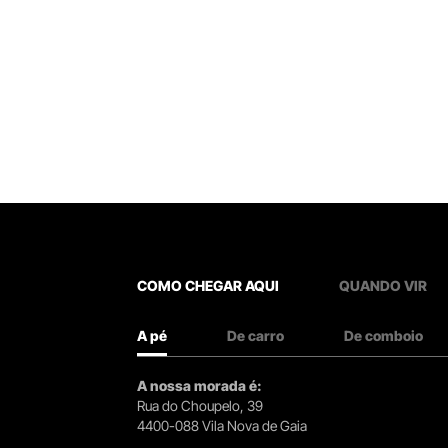
COMO CHEGAR AQUI
QUANDO VIR
A pé
De carro
De comboio
A nossa morada é:
Rua do Choupelo, 39
4400-088 Vila Nova de Gaia