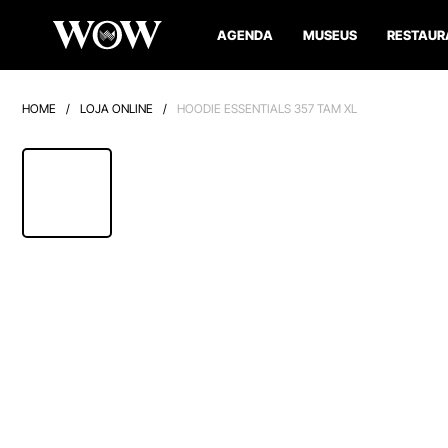
AGENDA
MUSEUS
RESTAUR
HOME
/
LOJA ONLINE
/
HOODIE ESSENTIALS 357 TAM XL