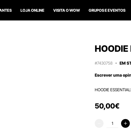
ANTES
LOJA ONLINE
VISITA O WOW
GRUPOS E EVENTOS
HOODIE 
#7430758
EM S
Escrever uma opi
HOODIE ESSENTIAL
50
,
00
€