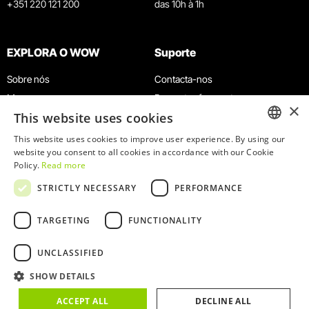
+351 220 121 200
das 10h à 1h
EXPLORA O WOW
Suporte
Sobre nós
Contacta-nos
Museus
Perguntas frequentes
×
This website uses cookies
Agenda
Termos e Condições
Notícias
Política de privacidade e cookies
This website uses cookies to improve user experience. By using our
ENGLISH
website you consent to all cookies in accordance with our Cookie
Restaurantes
Trabalha connosco
Policy.
Read more
Cartão WOW
Canal de denúncias
PORTUGUESE
STRICTLY NECESSARY
PERFORMANCE
Grupos e Eventos
Livro de reclamações
Serviço Educativo
TARGETING
FUNCTIONALITY
UNCLASSIFIED
SHOW DETAILS
© 2026
WOW
ACCEPT ALL
DECLINE ALL