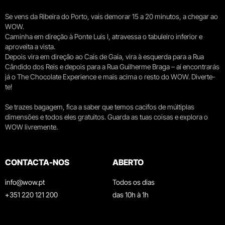
Se vens da Ribeira do Porto, vais demorar 15 a 20 minutos, a chegar ao
WOW.
Caminha em direção à Ponte Luís I, atravessa o tabuleiro inferior e
aproveita a vista.
Depois vira em direção ao Cais de Gaia, vira à esquerda para a Rua
Cândido dos Reis e depois para a Rua Guilherme Braga – aí encontrarás
já o The Chocolate Experience e mais acima o resto do WOW. Diverte-
te!
Se trazes bagagem, fica a saber que temos cacifos de múltiplas
dimensões e todos eles gratuitos. Guarda as tuas coisas e explora o
WOW livremente.
CONTACTA-NOS
ABERTO
info@wow.pt
Todos os dias
+351 220 121 200
das 10h à 1h