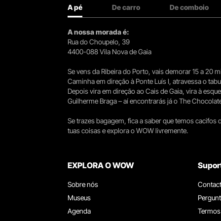
A pé
De carro
De comboio
A nossa morada é:
Rua do Choupelo, 39
4400-088 Vila Nova de Gaia
Se vens da Ribeira do Porto, vais demorar 15 a 20
Caminha em direção à Ponte Luís I, atravessa o tabule
Depois vira em direção ao Cais de Gaia, vira à esqu
Guilherme Braga – aí encontrarás já o The Chocolat
Se trazes bagagem, fica a saber que temos cacifos d
tuas coisas e explora o WOW livremente.
EXPLORA O WOW
Supor
Sobre nós
Contac
Museus
Pergunt
Agenda
Termos