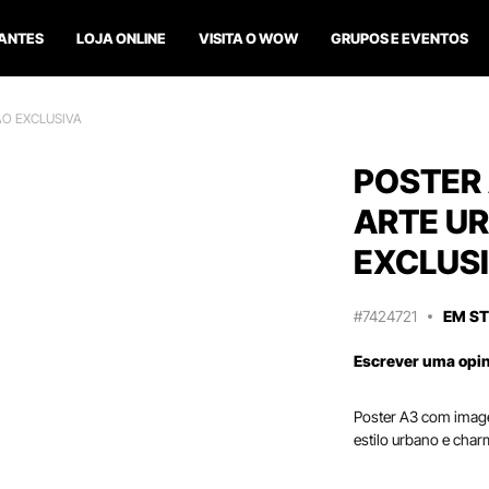
ANTES
LOJA ONLINE
VISITA O WOW
GRUPOS E EVENTOS
ÃO EXCLUSIVA
POSTER 
ARTE U
EXCLUS
#7424721
EM S
Escrever uma opi
Poster A3 com image
estilo urbano e char