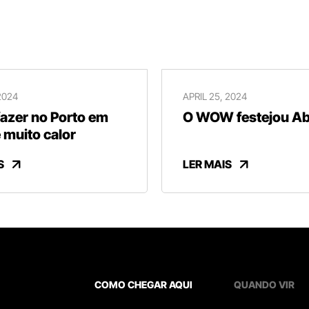
2024
APRIL 25, 2024
fazer no Porto em
O WOW festejou Abr
 muito calor
S
LER MAIS
COMO CHEGAR AQUI
QUANDO VIR