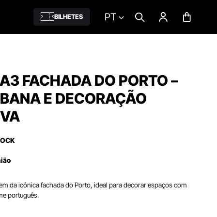
PT
BILHETES
A3 FACHADA DO PORTO –
RBANA E DECORAÇÃO
IVA
TOCK
nião
m da icónica fachada do Porto, ideal para decorar espaços com
me português.