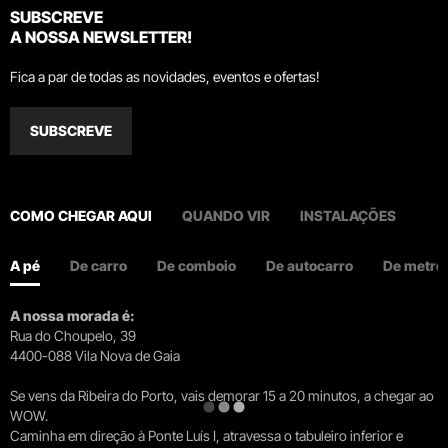
SUBSCREVE
A NOSSA NEWSLETTER!
Fica a par de todas as novidades, eventos e ofertas!
SUBSCREVE
COMO CHEGAR AQUI
QUANDO VIR
INSTALAÇÕES
A pé
De carro
De comboio
De autocarro
De metro
A nossa morada é:
Rua do Choupelo, 39
4400-088 Vila Nova de Gaia
Se vens da Ribeira do Porto, vais demorar 15 a 20 minutos, a chegar ao
WOW.
Caminha em direção à Ponte Luís I, atravessa o tabuleiro inferior e