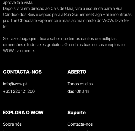
aproveita a vista.
Depois vira em direção ao Cais de Gaia, vira à esquerda para a Rua
Cândido dos Reis e depois para a Rua Guilherme Braga – aí encontrarás
já o The Chocolate Experience e mais acima o resto do WOW. Diverte-
te!
Se trazes bagagem, fica a saber que temos cacifos de múltiplas
dimensões e todos eles gratuitos. Guarda as tuas coisas e explora o
WOW livremente.
CONTACTA-NOS
ABERTO
info@wow.pt
Todos os dias
+351 220 121 200
das 10h à 1h
EXPLORA O WOW
Suporte
Sobre nós
Contacta-nos
Museus
Perguntas frequentes