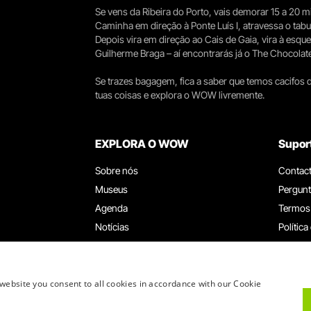
Se vens da Ribeira do Porto, vais demorar 15 a 20
Caminha em direção à Ponte Luís I, atravessa o tabule
Depois vira em direção ao Cais de Gaia, vira à esqu
Guilherme Braga – aí encontrarás já o The Chocolat
Se trazes bagagem, fica a saber que temos cacifos d
tuas coisas e explora o WOW livremente.
EXPLORA O WOW
Supor
Sobre nós
Contac
Museus
Pergunt
Agenda
Termos
Notícias
Política
Restaurantes
Trabal
Cartão WOW
Canal d
Grupos e Eventos
Livro d
website you consent to all cookies in accordance with our Cookie
Serviço Educativo