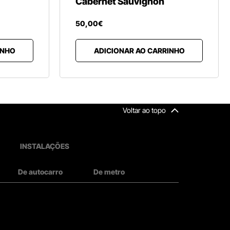
Cabernet Sauvignon
50
,
00
€
INHO
ADICIONAR AO CARRINHO
Voltar ao topo
INSTALAÇÕES
De autocarro
De metro