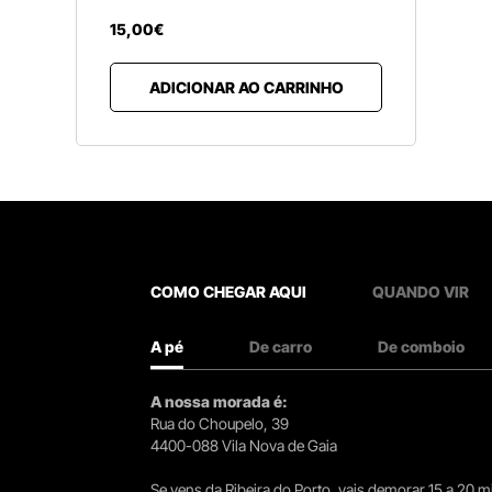
15
,
00
€
ADICIONAR AO CARRINHO
COMO CHEGAR AQUI
QUANDO VIR
A pé
De carro
De comboio
A nossa morada é:
Rua do Choupelo, 39
4400-088 Vila Nova de Gaia
Se vens da Ribeira do Porto, vais demorar 15 a 20