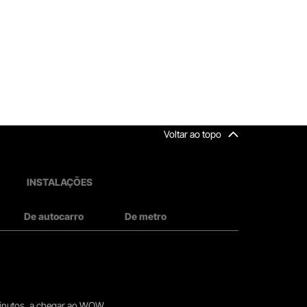
Voltar ao topo
INSTALAÇÕES
De autocarro
De metro
 minutos, a chegar ao WOW.