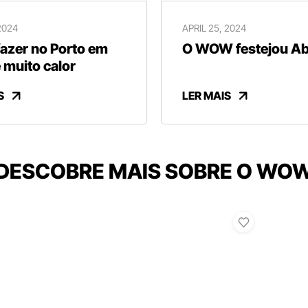
2024
APRIL 25, 2024
fazer no Porto em
O WOW festejou Abr
 muito calor
S
LER MAIS
DESCOBRE MAIS SOBRE O WO