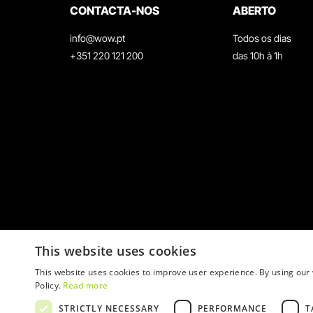
CONTACTA-NOS
ABERTO
info@wow.pt
Todos os dias
+351 220 121 200
das 10h à 1h
This website uses cookies
This website uses cookies to improve user experience. By using our 
Policy.
Read more
STRICTLY NECESSARY
PERFORMANCE
T