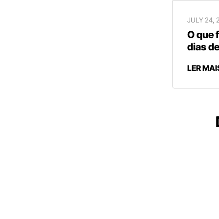
JULY 24, 
O que 
dias de
LER MAI