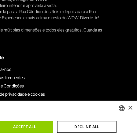
iro inferior e aproveita a vista.
erda para a Rua Cândido dos Reis e depois para a Rua
e Experience e mais acima o resto do WOW. Diverte-te!
e múltiplas dimensões e todos eles gratuitos. Guarda as
te
ta-nos
as frequentes
 e Condições
 de privacidade e cookies
ha connosco
×
e denúncias
e reclamações
ENGLISH
ACCEPT ALL
DECLINE ALL
PORTUGUESE