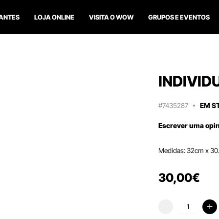
ANTES
LOJA ONLINE
VISITA O WOW
GRUPOS E EVENTOS
INDIVI
#7435287
EM S
Escrever uma opi
Medidas: 32cm x 30
30
,
00
€