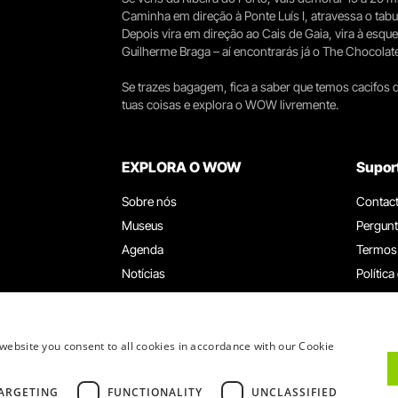
Caminha em direção à Ponte Luís I, atravessa o tabule
Depois vira em direção ao Cais de Gaia, vira à esqu
Guilherme Braga – aí encontrarás já o The Chocolat
Se trazes bagagem, fica a saber que temos cacifos d
tuas coisas e explora o WOW livremente.
EXPLORA O WOW
Supor
Sobre nós
Contac
Museus
Pergunt
Agenda
Termos
Notícias
Política
Restaurantes
Trabal
Cartão WOW
Canal d
Grupos e Eventos
Livro d
website you consent to all cookies in accordance with our Cookie
Serviço Educativo
ARGETING
FUNCTIONALITY
UNCLASSIFIED