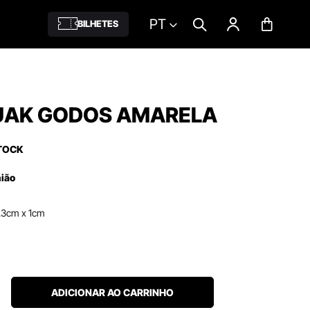
PT
BILHETES
DUAK GODOS AMARELA
TOCK
nião
.3cm x 1cm
ADICIONAR AO CARRINHO