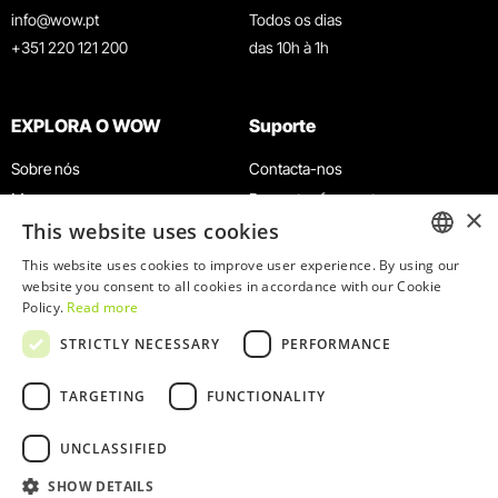
info@wow.pt
Todos os dias
+351 220 121 200
das 10h à 1h
EXPLORA O WOW
Suporte
Sobre nós
Contacta-nos
Museus
Perguntas frequentes
×
This website uses cookies
Agenda
Termos e Condições
Notícias
Política de privacidade e cookies
This website uses cookies to improve user experience. By using our
ENGLISH
website you consent to all cookies in accordance with our Cookie
Restaurantes
Trabalha connosco
Policy.
Read more
Cartão WOW
Canal de denúncias
PORTUGUESE
STRICTLY NECESSARY
PERFORMANCE
Grupos e Eventos
Livro de reclamações
Serviço Educativo
TARGETING
FUNCTIONALITY
UNCLASSIFIED
SHOW DETAILS
© 2026