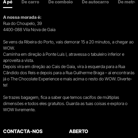
A pé
De carro
De comboio
De autocarro
De metro
A nossa morada é:
Rua do Choupelo, 39
4400-088 Vila Nova de Gaia
Se vens da Ribeira do Porto, vais demorar 15 a 20 minutos, a chegar ao
WOW.
Caminha em direção à Ponte Luís I, atravessa o tabuleiro inferior e
aproveita a vista.
Depois vira em direção ao Cais de Gaia, vira à esquerda para a Rua
Cândido dos Reis e depois para a Rua Guilherme Braga – aí encontrarás
já o The Chocolate Experience e mais acima o resto do WOW. Diverte-
te!
Se trazes bagagem, fica a saber que temos cacifos de múltiplas
dimensões e todos eles gratuitos. Guarda as tuas coisas e explora o
WOW livremente.
CONTACTA-NOS
ABERTO