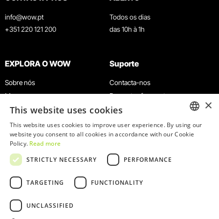
info@wow.pt
Todos os dias
+351 220 121 200
das 10h à 1h
EXPLORA O WOW
Suporte
Sobre nós
Contacta-nos
Museus
Perguntas frequentes
×
This website uses cookies
Agenda
Termos e Condições
Notícias
Política de privacidade e cookies
This website uses cookies to improve user experience. By using our
ENGLISH
website you consent to all cookies in accordance with our Cookie
Restaurantes
Trabalha connosco
Policy.
Read more
Cartão WOW
Canal de denúncias
PORTUGUESE
STRICTLY NECESSARY
PERFORMANCE
Grupos e Eventos
Livro de reclamações
Serviço Educativo
TARGETING
FUNCTIONALITY
UNCLASSIFIED