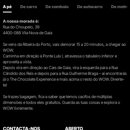
A pé
De carro
De comboio
De autocarro
De metro
A nossa morada é:
Rua do Choupelo, 39
4400-088 Vila Nova de Gaia
Se vens da Ribeira do Porto, vais demorar 15 a 20 minutos, a chegar ao
WOW.
Caminha em direção à Ponte Luís I, atravessa o tabuleiro inferior e
aproveita a vista.
Depois vira em direção ao Cais de Gaia, vira à esquerda para a Rua
Cândido dos Reis e depois para a Rua Guilherme Braga – aí encontrarás
já o The Chocolate Experience e mais acima o resto do WOW. Diverte-
te!
Se trazes bagagem, fica a saber que temos cacifos de múltiplas
dimensões e todos eles gratuitos. Guarda as tuas coisas e explora o
WOW livremente.
CONTACTA-NOS
ABERTO