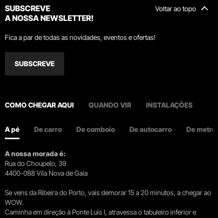
SUBSCREVE
Voltar ao topo
A NOSSA NEWSLETTER!
Fica a par de todas as novidades, eventos e ofertas!
SUBSCREVE
COMO CHEGAR AQUI
QUANDO VIR
INSTALAÇÕES
A pé
De carro
De comboio
De autocarro
De metro
A nossa morada é:
Rua do Choupelo, 39
4400-088 Vila Nova de Gaia
Se vens da Ribeira do Porto, vais demorar 15 a 20 minutos, a chegar ao
WOW.
Caminha em direção à Ponte Luís I, atravessa o tabuleiro inferior e