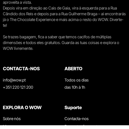
aproveita a vista.
Depois vira em direção ao Cais de Gaia, vira à esquerda para a Rua
Cândido dos Reis e depois para a Rua Guilherme Braga – aí encontrarás
já o The Chocolate Experience e mais acima o resto do WOW. Diverte-
te!
Se trazes bagagem, fica a saber que temos cacifos de múltiplas
dimensões e todos eles gratuitos. Guarda as tuas coisas e explora o
WOW livremente.
CONTACTA-NOS
ABERTO
info@wow.pt
Todos os dias
+351 220 121 200
das 10h à 1h
EXPLORA O WOW
Suporte
Sobre nós
Contacta-nos
Museus
Perguntas frequentes