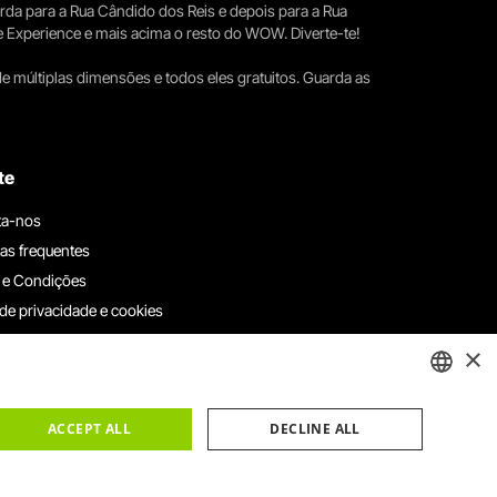
erda para a Rua Cândido dos Reis e depois para a Rua
e Experience e mais acima o resto do WOW. Diverte-te!
e múltiplas dimensões e todos eles gratuitos. Guarda as
te
ta-nos
as frequentes
 e Condições
 de privacidade e cookies
ha connosco
×
e denúncias
e reclamações
ENGLISH
ACCEPT ALL
DECLINE ALL
PORTUGUESE