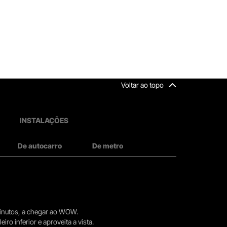
Voltar ao topo
INSTALAÇÕES
De autocarro
De metro
 minutos, a chegar ao WOW.
iro inferior e aproveita a vista.