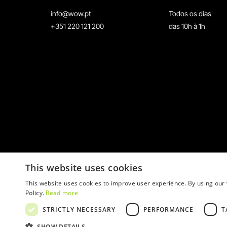
info@wow.pt
Todos os dias
+351 220 121 200
das 10h à 1h
This website uses cookies
This website uses cookies to improve user experience. By using our 
Policy.
Read more
STRICTLY NECESSARY
PERFORMANCE
T
© 2026 WOW
SHOW DETAILS