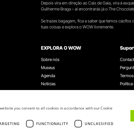
Depois vira em direção ao Cais de Gaia, vira à esqu
Guilherme Braga – aí encontrarás já o The Chocolat
Se trazes bagagem, fica a saber que temos cacifos d
tuas coisas e explora o WOW livremente.
EXPLORA O WOW
Supor
Sobre nós
Contac
Museus
Pergunt
Agenda
Termos
Notícias
Política
Restaurantes
Trabal
Cartão WOW
Canal d
Grupos e Eventos
Livro d
website you consent to all cookies in accordance with our Cookie
Serviço Educativo
ARGETING
FUNCTIONALITY
UNCLASSIFIED