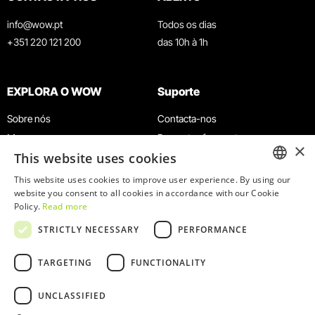
info@wow.pt
Todos os dias
+351 220 121 200
das 10h à 1h
EXPLORA O WOW
Suporte
Sobre nós
Contacta-nos
Museus
Perguntas frequentes
×
This website uses cookies
Agenda
Termos e Condições
Notícias
Política de privacidade e cookies
This website uses cookies to improve user experience. By using our
ENGLISH
website you consent to all cookies in accordance with our Cookie
Restaurantes
Trabalha connosco
Policy.
Read more
Cartão WOW
Canal de denúncias
PORTUGUESE
STRICTLY NECESSARY
PERFORMANCE
Grupos e Eventos
Livro de reclamações
Serviço Educativo
TARGETING
FUNCTIONALITY
UNCLASSIFIED