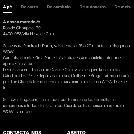
A pé
De carro
De comboio
De autocarro
De metro
A nossa morada é:
Rua do Choupelo, 39
4400-088 Vila Nova de Gaia
Se vens da Ribeira do Porto, vais demorar 15 a 20 minutos, a chegar ao
WOW.
Caminha em direção à Ponte Luís I, atravessa o tabuleiro inferior e
aproveita a vista.
Depois vira em direção ao Cais de Gaia, vira à esquerda para a Rua
Cândido dos Reis e depois para a Rua Guilherme Braga – aí encontrarás
já o The Chocolate Experience e mais acima o resto do WOW. Diverte-
te!
Se trazes bagagem, fica a saber que temos cacifos de múltiplas
dimensões e todos eles gratuitos. Guarda as tuas coisas e explora o
WOW livremente.
CONTACTA-NOS
ABERTO