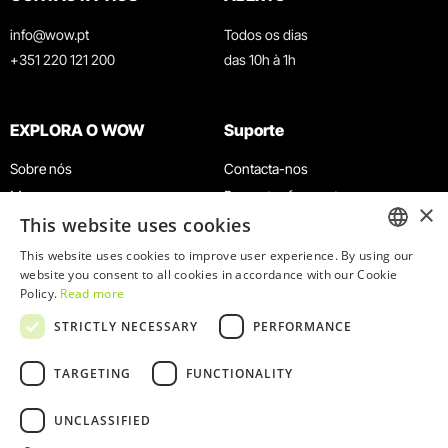
info@wow.pt
Todos os dias
+351 220 121 200
das 10h à 1h
EXPLORA O WOW
Suporte
Sobre nós
Contacta-nos
Museus
Perguntas frequentes
×
This website uses cookies
Agenda
Termos e Condições
Notícias
Política de privacidade e cookies
This website uses cookies to improve user experience. By using our
ENGLISH
website you consent to all cookies in accordance with our Cookie
Restaurantes
Trabalha connosco
Policy.
Read more
Cartão WOW
Canal de denúncias
PORTUGUESE
STRICTLY NECESSARY
PERFORMANCE
Grupos e Eventos
Livro de reclamações
Serviço Educativo
TARGETING
FUNCTIONALITY
UNCLASSIFIED