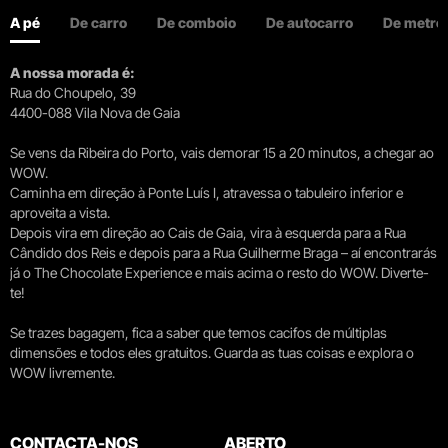
A pé
De carro
De comboio
De autocarro
De metro
A nossa morada é:
Rua do Choupelo, 39
4400-088 Vila Nova de Gaia
Se vens da Ribeira do Porto, vais demorar 15 a 20 minutos, a chegar ao
WOW.
Caminha em direção à Ponte Luís I, atravessa o tabuleiro inferior e
aproveita a vista.
Depois vira em direção ao Cais de Gaia, vira à esquerda para a Rua
Cândido dos Reis e depois para a Rua Guilherme Braga – aí encontrarás
já o The Chocolate Experience e mais acima o resto do WOW. Diverte-
te!
Se trazes bagagem, fica a saber que temos cacifos de múltiplas
dimensões e todos eles gratuitos. Guarda as tuas coisas e explora o
WOW livremente.
CONTACTA-NOS
ABERTO