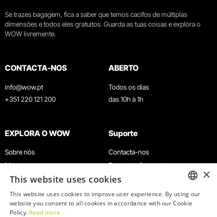
Se trazes bagagem, fica a saber que temos cacifos de múltiplas
dimensões e todos eles gratuitos. Guarda as tuas coisas e explora o
WOW livremente.
CONTACTA-NOS
ABERTO
info@wow.pt
Todos os dias
+351 220 121 200
das 10h à 1h
EXPLORA O WOW
Suporte
Sobre nós
Contacta-nos
Museus
Perguntas frequentes
×
This website uses cookies
Agenda
Termos e Condições
Notícias
Política de privacidade e cookies
This website uses cookies to improve user experience. By using our
ENGLISH
website you consent to all cookies in accordance with our Cookie
Restaurantes
Trabalha connosco
Policy.
Read more
PORTUGUESE