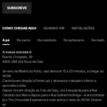
SUBSCREVE
COMO CHEGAR AQUI
QUANDO VIR
INSTALAÇÕES
A pé
De carro
De comboio
De autocarro
De metro
A nossa morada é:
Rua do Choupelo, 39
4400-088 Vila Nova de Gaia
Se vens da Ribeira do Porto, vais demorar 15 a 20 minutos, a chegar ao
WOW.
Caminha em direção à Ponte Luís I, atravessa o tabuleiro inferior e
aproveita a vista.
Depois vira em direção ao Cais de Gaia, vira à esquerda para a Rua
Cândido dos Reis e depois para a Rua Guilherme Braga – aí encontrarás
já o The Chocolate Experience e mais acima o resto do WOW. Diverte-
te!