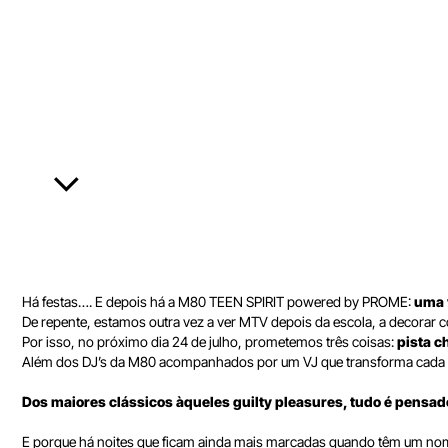
Há festas…. E depois há a M80 TEEN SPIRIT powered by PROME:
uma 
De repente, estamos outra vez a ver MTV depois da escola, a decorar c
Por isso, no próximo dia 24 de julho, prometemos três coisas:
pista c
Além dos DJ’s da M80 acompanhados por um VJ que transforma cada mom
Dos maiores clássicos àqueles guilty pleasures, tudo é pensad
E porque há noites que ficam ainda mais marcadas quando têm um nom