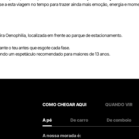
a-se a esta viagem no tempo para trazer ainda mais emoção, energia e mom
feira Oenophilia, localizada em frente ao parque de estacionamento.
ante o teu antes que esgote cada fase.
sendo um espetáculo recomendado para maiores de 13 anos.
COMO CHEGAR AQUI
QUANDO VIR
A pé
De carro
De comboio
A nossa morada é: