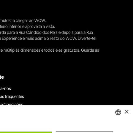
 minutos, a chegar ao WOW.
iro inferior e aproveita a vista.
erda para a Rua Cândido dos Reis e depois para a Rua
e Experience e mais acima o resto do WOW. Diverte-te!
e múltiplas dimensões e todos eles gratuitos. Guarda as
te
ta-nos
as frequentes
 e Condições
×
 de privacidade e cookies
ha connosco
ENGLISH
e denúncias