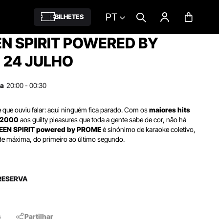
PT
BILHETES
N SPIRIT POWERED BY
 24 JULHO
ra
20:00 - 00:30
de que ouviu falar: aqui ninguém fica parado. Com os
maiores hits
e 2000
aos guilty pleasures que toda a gente sabe de cor, não há
EEN SPIRIT powered by PROME
é sinónimo de karaoke coletivo,
dade máxima, do primeiro ao último segundo.
RESERVA
s
Partilhar