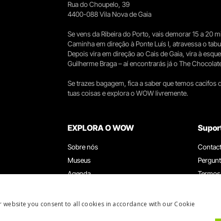
Rua do Choupelo, 39
4400-088 Vila Nova de Gaia
Se vens da Ribeira do Porto, vais demorar 15 a 20
Caminha em direção à Ponte Luís I, atravessa o tabule
Depois vira em direção ao Cais de Gaia, vira à esqu
Guilherme Braga – aí encontrarás já o The Chocolat
Se trazes bagagem, fica a saber que temos cacifos d
tuas coisas e explora o WOW livremente.
EXPLORA O WOW
Supor
Sobre nós
Contac
Museus
Pergunt
Agenda
Termos
Notícias
Política
Restaurantes
Trabal
r website you consent to all cookies in accordance with our Cookie
Cartão WOW
Canal d