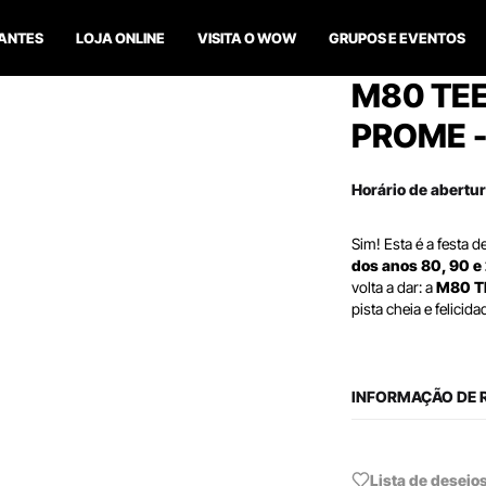
ANTES
LOJA ONLINE
VISITA O WOW
GRUPOS E EVENTOS
M80 TEE
PROME -
Horário de abertu
Sim! Esta é a festa 
dos
anos 80, 90 
volta a dar: a
M80 T
pista cheia e felici
INFORMAÇÃO DE 
Lista de desejo