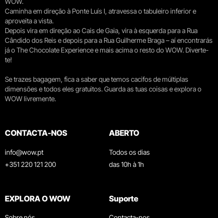
WOW.
Caminha em direção à Ponte Luís I, atravessa o tabuleiro inferior e
aproveita a vista.
Depois vira em direção ao Cais de Gaia, vira à esquerda para a Rua
Cândido dos Reis e depois para a Rua Guilherme Braga – aí encontrarás
já o The Chocolate Experience e mais acima o resto do WOW. Diverte-
te!
Se trazes bagagem, fica a saber que temos cacifos de múltiplas
dimensões e todos eles gratuitos. Guarda as tuas coisas e explora o
WOW livremente.
CONTACTA-NOS
ABERTO
info@wow.pt
Todos os dias
+351 220 121 200
das 10h à 1h
EXPLORA O WOW
Suporte
Sobre nós
Contacta-nos