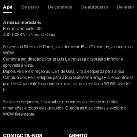
A pé
De carro
De comboio
De autocarro
De metro
A nossa morada é:
Rua do Choupelo, 39
4400-088 Vila Nova de Gaia
Se vens da Ribeira do Porto, vais demorar 15 a 20 minutos, a chegar ao
WOW.
Caminha em direção à Ponte Luís I, atravessa o tabuleiro inferior e
aproveita a vista.
Depois vira em direção ao Cais de Gaia, vira à esquerda para a Rua
Cândido dos Reis e depois para a Rua Guilherme Braga – aí encontrarás
já o The Chocolate Experience e mais acima o resto do WOW. Diverte-
te!
Se trazes bagagem, fica a saber que temos cacifos de múltiplas
dimensões e todos eles gratuitos. Guarda as tuas coisas e explora o
WOW livremente.
CONTACTA-NOS
ABERTO