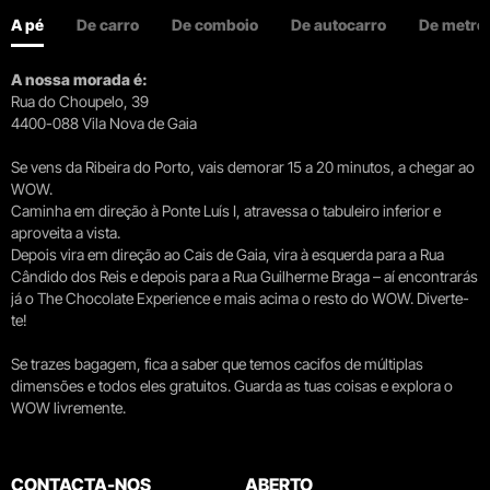
A pé
De carro
De comboio
De autocarro
De metro
A nossa morada é:
Rua do Choupelo, 39
4400-088 Vila Nova de Gaia
Se vens da Ribeira do Porto, vais demorar 15 a 20 minutos, a chegar ao
WOW.
Caminha em direção à Ponte Luís I, atravessa o tabuleiro inferior e
aproveita a vista.
Depois vira em direção ao Cais de Gaia, vira à esquerda para a Rua
Cândido dos Reis e depois para a Rua Guilherme Braga – aí encontrarás
já o The Chocolate Experience e mais acima o resto do WOW. Diverte-
te!
Se trazes bagagem, fica a saber que temos cacifos de múltiplas
dimensões e todos eles gratuitos. Guarda as tuas coisas e explora o
WOW livremente.
CONTACTA-NOS
ABERTO