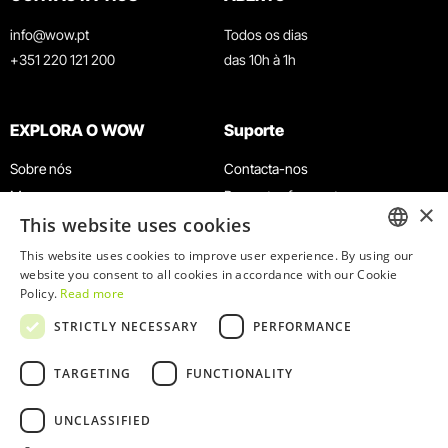
info@wow.pt
Todos os dias
+351 220 121 200
das 10h à 1h
EXPLORA O WOW
Suporte
Sobre nós
Contacta-nos
Museus
Perguntas frequentes
×
This website uses cookies
Agenda
Termos e Condições
Notícias
Política de privacidade e cookies
This website uses cookies to improve user experience. By using our
ENGLISH
website you consent to all cookies in accordance with our Cookie
Restaurantes
Trabalha connosco
Policy.
Read more
Cartão WOW
Canal de denúncias
PORTUGUESE
STRICTLY NECESSARY
PERFORMANCE
Grupos e Eventos
Livro de reclamações
Serviço Educativo
TARGETING
FUNCTIONALITY
UNCLASSIFIED