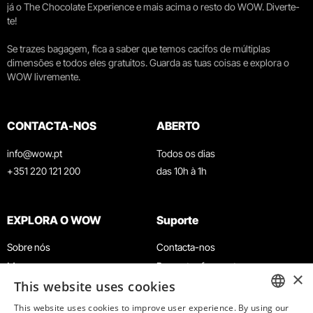
já o The Chocolate Experience e mais acima o resto do WOW. Diverte-
te!
Se trazes bagagem, fica a saber que temos cacifos de múltiplas
dimensões e todos eles gratuitos. Guarda as tuas coisas e explora o
WOW livremente.
CONTACTA-NOS
ABERTO
info@wow.pt
Todos os dias
+351 220 121 200
das 10h à 1h
EXPLORA O WOW
Suporte
Sobre nós
Contacta-nos
Museus
Perguntas frequentes
×
This website uses cookies
Agenda
Termos e Condições
Notícias
Política de privacidade e cookies
This website uses cookies to improve user experience. By using our