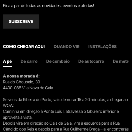
Fica a par de todas as novidades, eventos e ofertas!
SUBSCREVE
COMO CHEGAR AQUI
QUANDO VIR
INSTALAÇÕES
A pé
De carro
De comboio
De autocarro
De metro
A nossa morada é:
Rua do Choupelo, 39
4400-088 Vila Nova de Gaia
Se vens da Ribeira do Porto, vais demorar 15 a 20 minutos, a chegar ao
WOW.
Caminha em direção à Ponte Luís I, atravessa o tabuleiro inferior e
aproveita a vista.
Depois vira em direção ao Cais de Gaia, vira à esquerda para a Rua
Cândido dos Reis e depois para a Rua Guilherme Braga – aí encontrarás