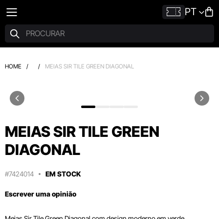
PT
HOME
/
/
MEIAS SIR TILE GREEN DIAGONAL
MEIAS SIR TILE GREEN
DIAGONAL
#7424014
EM STOCK
Escrever uma opinião
Meias Sir Tile Green Diagonal com design moderno em verde,