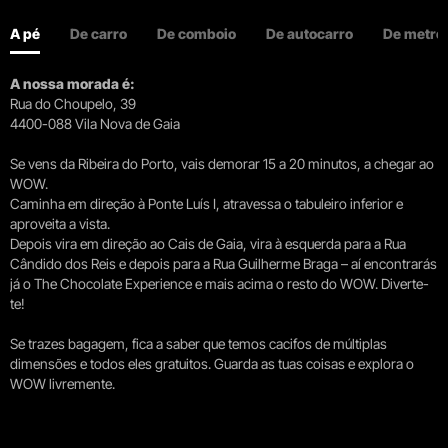
A pé
De carro
De comboio
De autocarro
De metro
A nossa morada é:
Rua do Choupelo, 39
4400-088 Vila Nova de Gaia
Se vens da Ribeira do Porto, vais demorar 15 a 20 minutos, a chegar ao
WOW.
Caminha em direção à Ponte Luís I, atravessa o tabuleiro inferior e
aproveita a vista.
Depois vira em direção ao Cais de Gaia, vira à esquerda para a Rua
Cândido dos Reis e depois para a Rua Guilherme Braga – aí encontrarás
já o The Chocolate Experience e mais acima o resto do WOW. Diverte-
te!
Se trazes bagagem, fica a saber que temos cacifos de múltiplas
dimensões e todos eles gratuitos. Guarda as tuas coisas e explora o
WOW livremente.