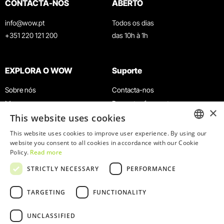
CONTACTA-NOS
ABERTO
info@wow.pt
Todos os dias
+351 220 121 200
das 10h à 1h
EXPLORA O WOW
Suporte
Sobre nós
Contacta-nos
Museus
Perguntas frequentes
×
This website uses cookies
Agenda
Termos e Condições
Notícias
Política de privacidade e cookies
This website uses cookies to improve user experience. By using our
ENGLISH
website you consent to all cookies in accordance with our Cookie
Restaurantes
Trabalha connosco
Policy.
Read more
Cartão WOW
Canal de denúncias
PORTUGUESE
STRICTLY NECESSARY
PERFORMANCE
Grupos e Eventos
Livro de reclamações
Serviço Educativo
TARGETING
FUNCTIONALITY
UNCLASSIFIED