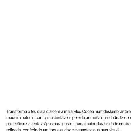
Transforma o teu dia a dia com a mala Mud Cocoa num deslumbrante a
madeira natural, cortiça sustentável e pele de primeira qualidade. Des
proteção resistente à água para garantir uma maior durabilidade contr
refinada, conferindo um toque audaz e elegante a qualquer visual.