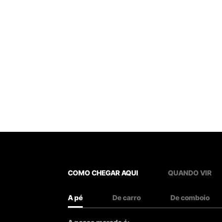
COMO CHEGAR AQUI
QUANDO VIR
A pé
De carro
De comboio