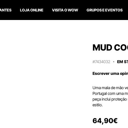
ANTES
LOJA ONLINE
VISITA O WOW
GRUPOS E EVENTOS
MUD CO
#7434032
EM S
Escrever uma opi
Uma mala de mão ver
Portugal com uma mis
peça inclui proteção
estilo.
64
,
90
€