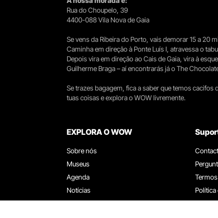
A nossa morada é:
Rua do Choupelo, 39
4400-088 Vila Nova de Gaia
Se vens da Ribeira do Porto, vais demorar 15 a 20
Caminha em direção à Ponte Luís I, atravessa o tabule
Depois vira em direção ao Cais de Gaia, vira à esqu
Guilherme Braga – aí encontrarás já o The Chocolat
Se trazes bagagem, fica a saber que temos cacifos d
tuas coisas e explora o WOW livremente.
EXPLORA O WOW
Supor
Sobre nós
Contac
Museus
Pergunt
Agenda
Termos
Notícias
Política
Restaurantes
Trabal
Cartão WOW
Canal d