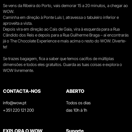
Se vens da Ribeira do Porto, vais demorar 15 a 20 minutos, a chegar ao
WOW.
Caminha em direção à Ponte Luís I, atravessa o tabuleiro inferior e
aproveita a vista.
Depois vira em direção ao Cais de Gaia, vira à esquerda para a Rua
Cândido dos Reis e depois para a Rua Guilherme Braga – aí encontrarás
já o The Chocolate Experience e mais acima o resto do WOW. Diverte-
te!
Se trazes bagagem, fica a saber que temos cacifos de múltiplas
dimensões e todos eles gratuitos. Guarda as tuas coisas e explora o
WOW livremente.
CONTACTA-NOS
ABERTO
info@wow.pt
Todos os dias
+351 220 121 200
das 10h à 1h
EXPLORA O WOW
Suporte