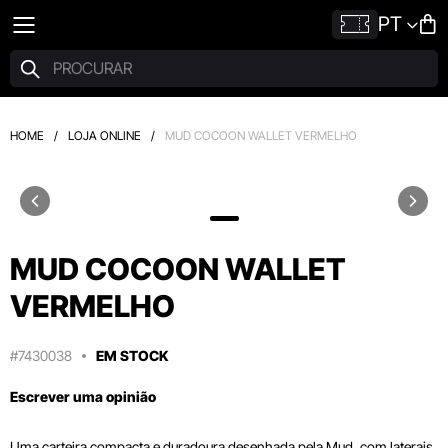
PT
HOME
/
LOJA ONLINE
/
MUD COCOON WALLET VERMELHO
MUD COCOON WALLET
VERMELHO
#7430038
EM STOCK
Escrever uma opinião
Uma carteira compacta e duradoura desenhada pela Mud, com laterais