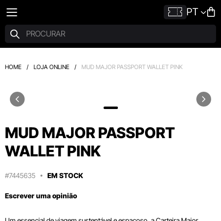
PT
HOME
/
LOJA ONLINE
/
MUD MAJOR PASSPORT WALLET PINK
MUD MAJOR PASSPORT
WALLET PINK
#7445635
EM STOCK
Escrever uma opinião
Um essencial de viagem sustentável e espaçoso, a Carteira Major