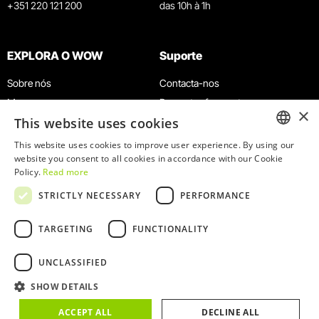
+351 220 121 200
das 10h à 1h
EXPLORA O WOW
Suporte
Sobre nós
Contacta-nos
Museus
Perguntas frequentes
×
This website uses cookies
Agenda
Termos e Condições
Notícias
Política de privacidade e cookies
This website uses cookies to improve user experience. By using our
ENGLISH
website you consent to all cookies in accordance with our Cookie
Restaurantes
Trabalha connosco
Policy.
Read more
Cartão WOW
Canal de denúncias
PORTUGUESE
STRICTLY NECESSARY
PERFORMANCE
Grupos e Eventos
Livro de reclamações
Serviço Educativo
TARGETING
FUNCTIONALITY
UNCLASSIFIED
SHOW DETAILS
© 2026
WOW
ACCEPT ALL
DECLINE ALL