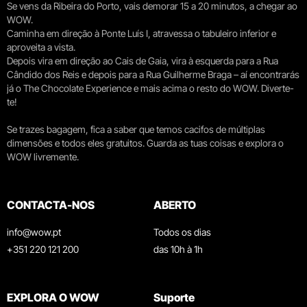
Se vens da Ribeira do Porto, vais demorar 15 a 20 minutos, a chegar ao
WOW.
Caminha em direção à Ponte Luís I, atravessa o tabuleiro inferior e
aproveita a vista.
Depois vira em direção ao Cais de Gaia, vira à esquerda para a Rua
Cândido dos Reis e depois para a Rua Guilherme Braga – aí encontrarás
já o The Chocolate Experience e mais acima o resto do WOW. Diverte-
te!
Se trazes bagagem, fica a saber que temos cacifos de múltiplas
dimensões e todos eles gratuitos. Guarda as tuas coisas e explora o
WOW livremente.
CONTACTA-NOS
ABERTO
info@wow.pt
Todos os dias
+351 220 121 200
das 10h à 1h
EXPLORA O WOW
Suporte