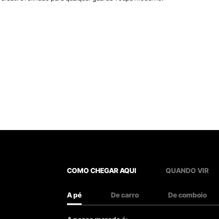
COMO CHEGAR AQUI
QUANDO VIR
A pé
De carro
De comboio