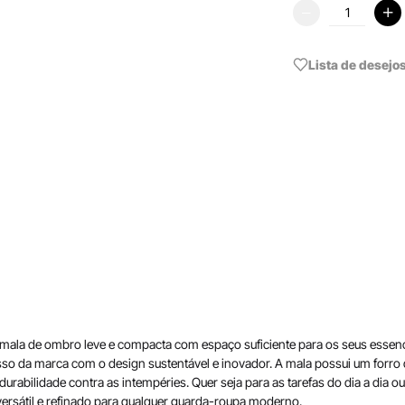
Lista de desejo
mala de ombro leve e compacta com espaço suficiente para os seus essenci
so da marca com o design sustentável e inovador. A mala possui um forro d
durabilidade contra as intempéries. Quer seja para as tarefas do dia a dia 
versátil e refinado para qualquer guarda-roupa moderno.