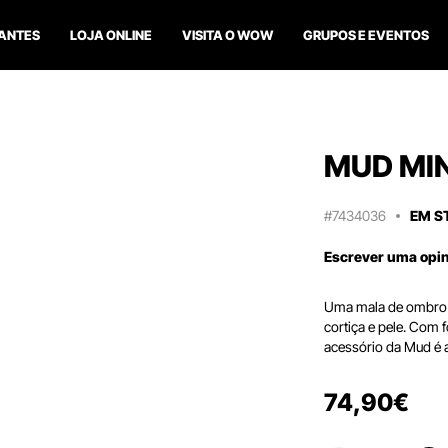
ANTES
LOJA ONLINE
VISITA O WOW
GRUPOS E EVENTOS
MUD MIN
#7434036
EM S
Escrever uma opi
Uma mala de ombro 
cortiça e pele. Com f
acessório da Mud é a
74
,
90
€