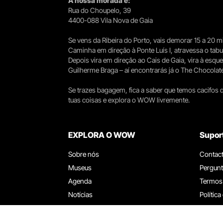
A nossa morada é:
Rua do Choupelo, 39
4400-088 Vila Nova de Gaia
Se vens da Ribeira do Porto, vais demorar 15 a 20
Caminha em direção à Ponte Luís I, atravessa o tabule
Depois vira em direção ao Cais de Gaia, vira à esqu
Guilherme Braga – aí encontrarás já o The Chocolat
Se trazes bagagem, fica a saber que temos cacifos d
tuas coisas e explora o WOW livremente.
EXPLORA O WOW
Supor
Sobre nós
Contac
Museus
Pergunt
Agenda
Termos
Notícias
Política
Restaurantes
Trabal
Cartão WOW
Canal d